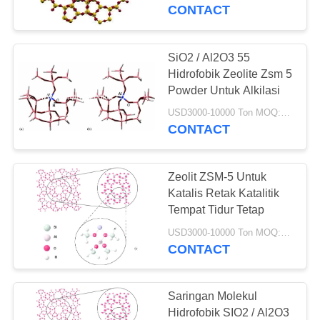
KUALITAS
Catalyst
CONTACT
HUBUNGI
SiO2 / Al2O3 55
12
KAMI
Hidrofobik Zeolite Zsm 5
Powder Untuk Alkilasi
Beta Zeolite
BERITA
USD3000-10000 Ton MOQ:1 KG
CONTACT
KASUS
Zeolit ​​ZSM-5 Untuk
Katalis Retak Katalitik
SITEMAP
Tempat Tidur Tetap
17
USD3000-10000 Ton MOQ:1 KG
CONTACT
PRIVACY
SAPO-34 Zeolite
POLICY
Saringan Molekul
Hidrofobik SIO2 / Al2O3