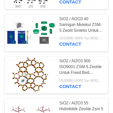
CONTACT
16
Media
SiO2 / Al2O3 40
Saringan Molekul ZSM-
Penghapusan Arsen
5 Zeolit ​​Sintetis Untuk
Distilasi Etanol
USD3000-10000 Ton MOQ:1 KG
CONTACT
SiO2 / Al2O3 900
5
ISO9001 ZSM-5 Zeolite
Untuk Fixed Bed
Agen Deklorinasi
Catalytic Cracking
USD3000-10000 Ton MOQ:1 KG
Catalyst
CONTACT
SiO2 / Al2O3 55
Hidrofobik Zeolite Zsm 5