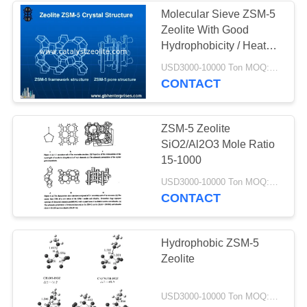
Molecular Sieve ZSM-5
Zeolite With Good
58
Hydrophobicity / Heat
Saringan Molekul
Resistance
USD3000-10000 Ton MOQ:1 KG
CONTACT
Zeolit
ZSM-5 Zeolite
SiO2/Al2O3 Mole Ratio
15-1000
44
USD3000-10000 Ton MOQ:1 KG
CONTACT
Agen Desulfurisasi
Hydrophobic ZSM-5
Zeolite
USD3000-10000 Ton MOQ:1 KG