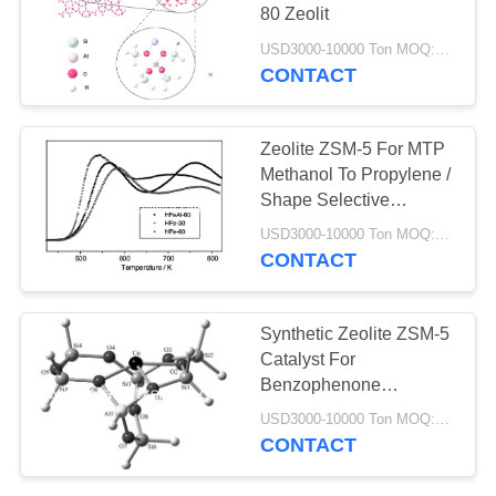
80 Zeolit
USD3000-10000 Ton MOQ:1 KG
CONTACT
10
TS-1 Zeolite
Zeolite ZSM-5 For MTP
Methanol To Propylene /
Shape Selective
Catalysis
USD3000-10000 Ton MOQ:1 KG
CONTACT
10
Synthetic Zeolite ZSM-5
Catalyst For
Katalis HTS
Benzophenone
Isomerization
USD3000-10000 Ton MOQ:1 KG
CONTACT