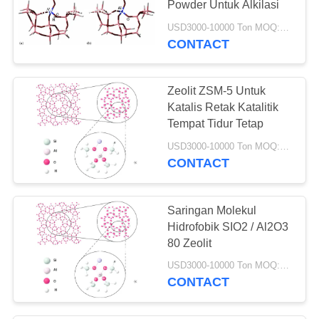
Powder Untuk Alkilasi
69
USD3000-10000 Ton MOQ:1 KG
CONTACT
Katalis hydrotreating
Zeolit ​​ZSM-5 Untuk
Katalis Retak Katalitik
Tempat Tidur Tetap
USD3000-10000 Ton MOQ:1 KG
CONTACT
13
Deoxidizer
Saringan Molekul
Hidrofobik SIO2 / Al2O3
80 Zeolit
USD3000-10000 Ton MOQ:1 KG
CONTACT
10