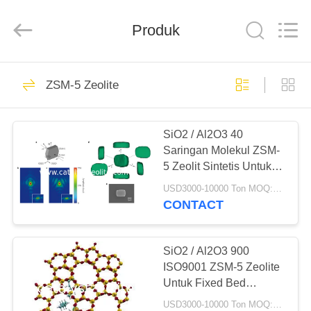
CATALYSTS
GROUP
CO.,LTD.
Produk
All
Rights
Reserved.
RUMAH
22
ZSM-5 Zeolite
Katalis Zeolit
PRODUK
SiO2 / Al2O3 40
Saringan Molekul ZSM-
TENTANG
5 Zeolit ​​Sintetis Untuk
KAMI
Distilasi Etanol
USD3000-10000 Ton MOQ:1 KG
CONTACT
43
TUR
PABRIK
SiO2 / Al2O3 900
ZSM-5 Zeolite
ISO9001 ZSM-5 Zeolite
Untuk Fixed Bed
KONTROL
Catalytic Cracking
USD3000-10000 Ton MOQ:1 KG