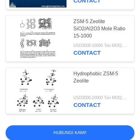
CONTACT
Catalyst Cairan
Cracking Catalyst
ZSM-5 Zeolite
SiO2/Al2O3 Mole Ratio
15-1000
USD3000-10000 Ton MOQ:1 KG
CONTACT
83
Dukungan Alumina
Hydrophobic ZSM-5
Zeolite
Catalyst
USD3000-10000 Ton MOQ:1 KG
CONTACT
85
HUBUNGI KAMI!