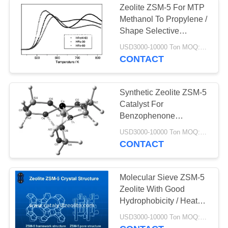
Zeolite ZSM-5 For MTP
Katalis
Methanol To Propylene /
Shape Selective
Dehidrogenasi
Catalysis
USD3000-10000 Ton MOQ:1 KG
CONTACT
Synthetic Zeolite ZSM-5
Catalyst For
49
Benzophenone
Isomerization
USD3000-10000 Ton MOQ:1 KG
Shift Catalyst
CONTACT
Molecular Sieve ZSM-5
Zeolite With Good
Hydrophobicity / Heat
Resistance
42
USD3000-10000 Ton MOQ:1 KG