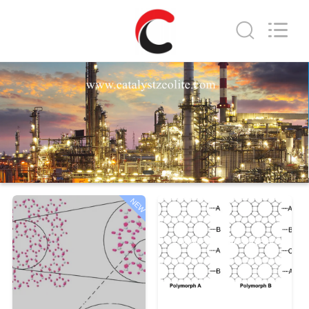
CATALYSTS
GROUP
CO.,LTD.
All
Rights
Reserved.
RUMAH
PRODUK
TENTANG
KAMI
NEW
TUR
PABRIK
KONTROL