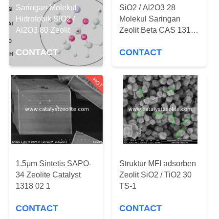
KUALITAS
Saringan Molekul
SiO2 / Al2O3 28
Hidrofobik SIO2 /
Molekul Saringan
Al2O3 80 Zeolit
Zeolit ​​Beta CAS 1318
HUBUNGI
02 1
KAMI
CONTACT
CONTACT
BERITA
HOT
KASUS
SITEMAP
1.5μm Sintetis SAPO-
Struktur MFI adsorben
PRIVACY
34 Zeolite Catalyst
Zeolit ​​SiO2 / TiO2 30
1318 02 1
TS-1
POLICY
CONTACT
CONTACT