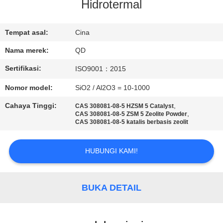
KUALITAS
Hidrotermal
HUBUNGI
Tempat asal:
Cina
KAMI
Nama merek:
QD
Sertifikasi:
ISO9001：2015
BERITA
Nomor model:
SiO2 / Al2O3 = 10-1000
Cahaya Tinggi:
,
CAS 308081-08-5 HZSM 5 Catalyst
KASUS
,
CAS 308081-08-5 ZSM 5 Zeolite Powder
CAS 308081-08-5 katalis berbasis zeolit
SITEMAP
HUBUNGI KAMI!
PRIVACY
BUKA DETAIL
POLICY