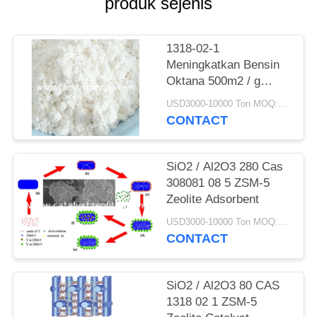
produk sejenis
1318-02-1
Meningkatkan Bensin
Oktana 500m2 / g
ZSM-5 Zeolite Catalyst
USD3000-10000 Ton MOQ:1 KG
CONTACT
SiO2 / Al2O3 280 Cas
308081 08 5 ZSM-5
Zeolite Adsorbent
USD3000-10000 Ton MOQ:1 KG
CONTACT
SiO2 / Al2O3 80 CAS
1318 02 1 ZSM-5