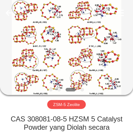
CATALYSTS
GROUP
CO.,LTD.
All
Rights
Reserved.
RUMAH
PRODUK
TENTANG
KAMI
TUR
PABRIK
ZSM-5 Zeolite
CAS 308081-08-5 HZSM 5 Catalyst
KONTROL
Powder yang Diolah secara