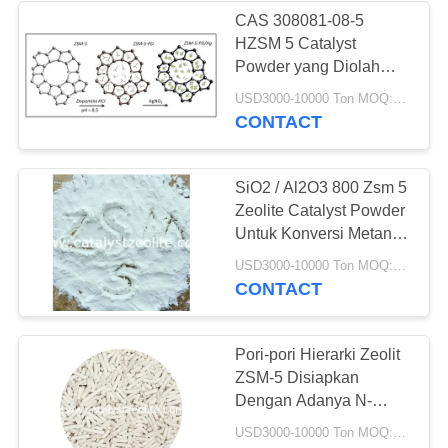
CAS 308081-08-5
HZSM 5 Catalyst
Powder yang Diolah
secara Hidrotermal
USD3000-10000 Ton MOQ:1 KG
CONTACT
SiO2 / Al2O3 800 Zsm 5
Zeolite Catalyst Powder
Untuk Konversi Metanol
Menjadi Bensin
USD3000-10000 Ton MOQ:1 KG
CONTACT
Pori-pori Hierarki Zeolit ​​​​
ZSM-5 Disiapkan
Dengan Adanya N-
Hexyltrimethyl
USD3000-10000 Ton MOQ:1 KG