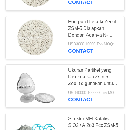
CONTACT
Pori-pori Hierarki Zeolit ​​​​
ZSM-5 Disiapkan
Dengan Adanya N-
Hexyltrimethyl
USD3000-10000 Ton MOQ:1 KG
CONTACT
Ukuran Partikel yang
Disesuaikan Zsm-5
Zeolit ​​​​digunakan untuk
bubuk katalis FCC zsm-
USD40000-100000 Ton MOQ:1 KG
5 zsm-5 nano
CONTACT
Struktur MFI Katalis
SiO2 / Al2o3 Fcc ZSM-5