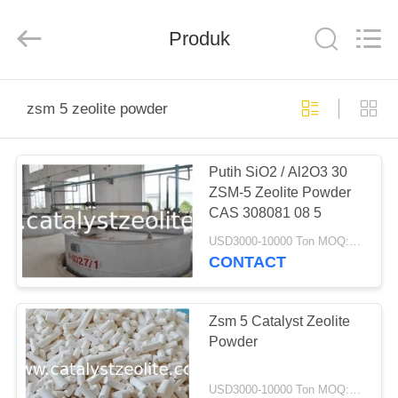
CATALYSTS
GROUP
CO.,LTD.
Produk
All
Rights
Reserved.
RUMAH
zsm 5 zeolite powder
PRODUK
Putih SiO2 / Al2O3 30
ZSM-5 Zeolite Powder
TENTANG
CAS 308081 08 5
KAMI
USD3000-10000 Ton MOQ:1 KG
CONTACT
TUR
PABRIK
Zsm 5 Catalyst Zeolite
Powder
KONTROL
USD3000-10000 Ton MOQ:1 KG