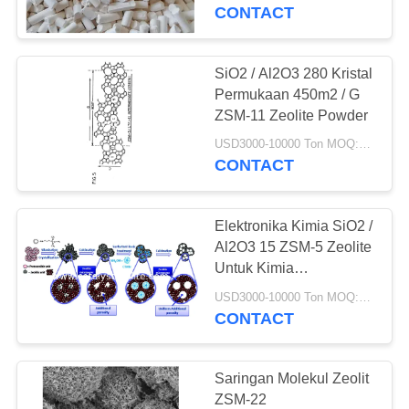
KUALITAS
CONTACT
HUBUNGI
SiO2 / Al2O3 280 Kristal
KAMI
Permukaan 450m2 / G
ZSM-11 Zeolite Powder
BERITA
USD3000-10000 Ton MOQ:1 KG
CONTACT
KASUS
Elektronika Kimia SiO2 /
Al2O3 15 ZSM-5 Zeolite
SITEMAP
Untuk Kimia
Pengilangan Minyak
USD3000-10000 Ton MOQ:1 KG
CONTACT
PRIVACY
POLICY
Saringan Molekul Zeolit ​​
ZSM-22