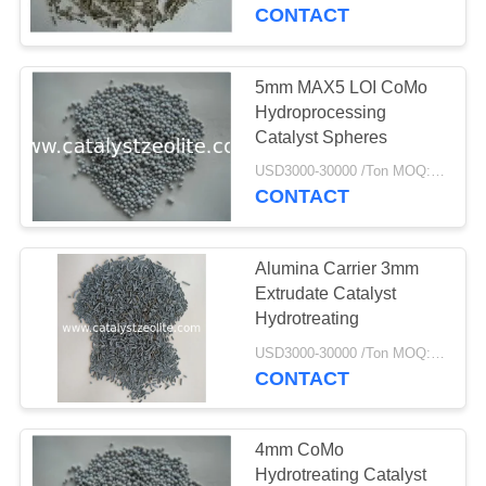
KUALITAS
CONTACT
HUBUNGI
5mm MAX5 LOI CoMo
12
KAMI
Hydroprocessing
Catalyst Spheres
Beta Zeolite
BERITA
USD3000-30000 /Ton MOQ:1 KG
CONTACT
KASUS
Alumina Carrier 3mm
Extrudate Catalyst
SITEMAP
Hydrotreating
17
USD3000-30000 /Ton MOQ:1 KG
CONTACT
PRIVACY
SAPO-34 Zeolite
POLICY
4mm CoMo
Hydrotreating Catalyst