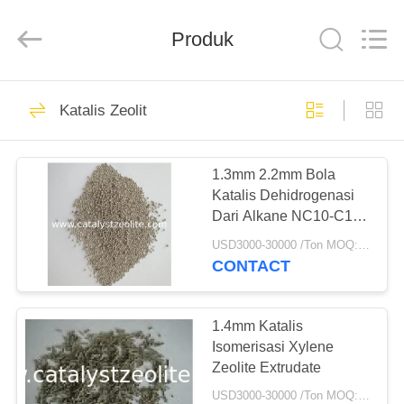
CATALYSTS
GROUP
CO.,LTD.
Produk
All
Rights
Reserved.
RUMAH
22
Katalis Zeolit
Katalis Zeolit
PRODUK
1.3mm 2.2mm Bola
Katalis Dehidrogenasi
TENTANG
Dari Alkane NC10-C14
KAMI
Menjadi Alkena
USD3000-30000 /Ton MOQ:1 KG
CONTACT
43
TUR
PABRIK
1.4mm Katalis
ZSM-5 Zeolite
Isomerisasi Xylene
Zeolite Extrudate
KONTROL
USD3000-30000 /Ton MOQ:1 KG