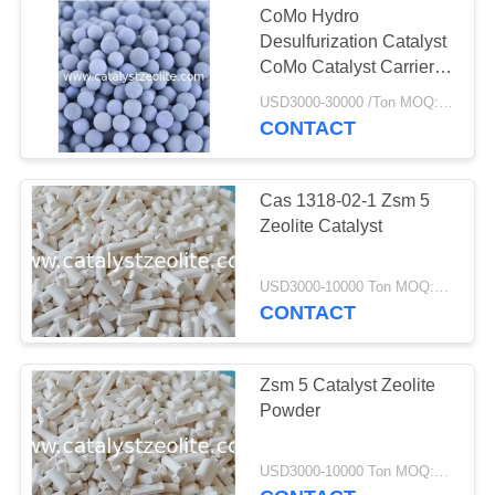
CoMo Hydro
Katalis
Desulfurization Catalyst
CoMo Catalyst Carrier
Dehidrogenasi
Untuk Depolierisasi
USD3000-30000 /Ton MOQ:1 Kg
Batubara
CONTACT
Cas 1318-02-1 Zsm 5
Zeolite Catalyst
49
USD3000-10000 Ton MOQ:1 KG
Shift Catalyst
CONTACT
Zsm 5 Catalyst Zeolite
Powder
42
USD3000-10000 Ton MOQ:1 KG