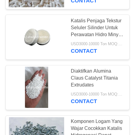
CONTACT
Catalyst Cairan
Cracking Catalyst
Katalis Penjaga Tekstur
Seluler Silinder Untuk
Perawatan Hidro Minyak
Gas
USD3000-10000 Ton MOQ:1 buah
CONTACT
83
Dukungan Alumina
Diaktifkan Alumina
Claus Catalyst Titania
Catalyst
Extrudates
USD3000-10000 Ton MOQ:1 buah
CONTACT
Komponen Logam Yang
85
Wajar Cocokkan Katalis