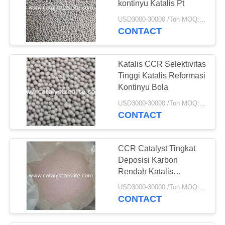
kontinyu Katalis Pt
69
USD3000-30000 /Ton MOQ:1 Kg
CONTACT
Katalis hydrotreating
Katalis CCR Selektivitas
Tinggi Katalis Reformasi
Kontinyu Bola
USD3000-30000 /Ton MOQ:1 Kg
CONTACT
13
Deoxidizer
CCR Catalyst Tingkat
Deposisi Karbon
Rendah Katalis
Reformasi Kontinyu Pt
USD3000-30000 /Ton MOQ:1 Kg
Catalyst
CONTACT
10