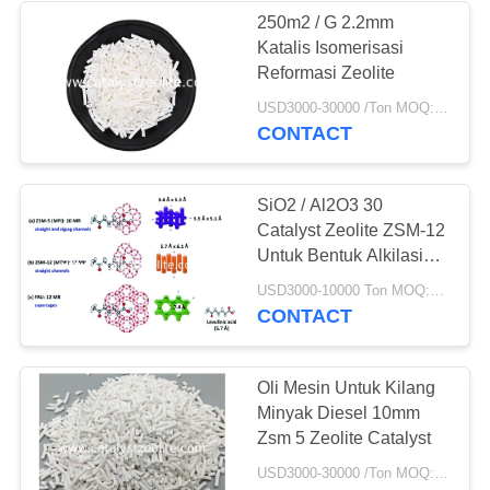
250m2 / G 2.2mm
Katalis Isomerisasi
58
Reformasi Zeolite
Saringan Molekul
USD3000-30000 /Ton MOQ:1 KG
CONTACT
Zeolit
SiO2 / Al2O3 30
Catalyst Zeolite ZSM-12
Untuk Bentuk Alkilasi
Selektif Dari
44
USD3000-10000 Ton MOQ:1 KG
Naphthalene
CONTACT
Agen Desulfurisasi
Oli Mesin Untuk Kilang
Minyak Diesel 10mm
Zsm 5 Zeolite Catalyst
USD3000-30000 /Ton MOQ:1 KG