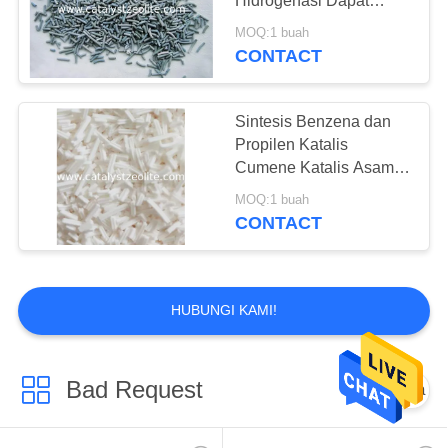
Hidrogenasi Dapat
Catalyst Kustom
Diregenerasi
MOQ:1 buah
CONTACT
Sintesis Benzena dan
Propilen Katalis
Cumene Katalis Asam
Padat
MOQ:1 buah
CONTACT
HUBUNGI KAMI!
Bad Request
Semua