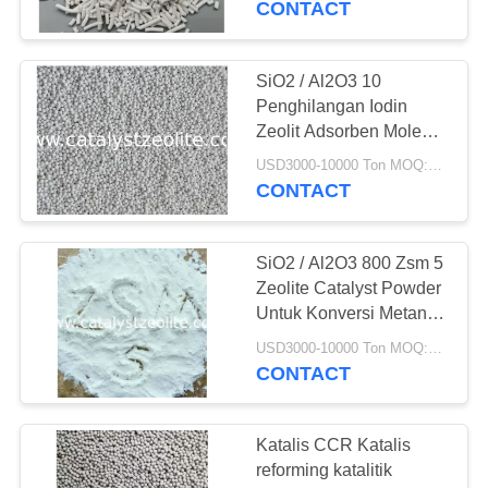
CONTACT
16
Media
SiO2 / Al2O3 10
Penghilangan Iodin
Penghapusan Arsen
Zeolit ​​Adsorben Molekul
Saringan
USD3000-10000 Ton MOQ:1 KG
CONTACT
SiO2 / Al2O3 800 Zsm 5
5
Zeolite Catalyst Powder
Untuk Konversi Metanol
Agen Deklorinasi
Menjadi Bensin
USD3000-10000 Ton MOQ:1 KG
CONTACT
Katalis CCR Katalis
reforming katalitik