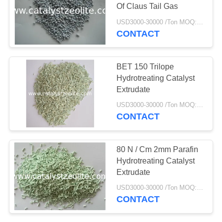
Of Claus Tail Gas
USD3000-30000 /Ton MOQ:1 KG
CONTACT
10
TS-1 Zeolite
BET 150 Trilope
Hydrotreating Catalyst
Extrudate
USD3000-30000 /Ton MOQ:1 KG
CONTACT
10
80 N / Cm 2mm Parafin
Hydrotreating Catalyst
Katalis HTS
Extrudate
USD3000-30000 /Ton MOQ:1 KG
CONTACT