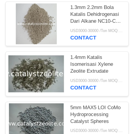
1.3mm 2.2mm Bola
Katalis Dehidrogenasi
Dari Alkane NC10-C14
Menjadi Alkena
USD3000-30000 /Ton MOQ:1 KG
CONTACT
1.4mm Katalis
Isomerisasi Xylene
Zeolite Extrudate
USD3000-30000 /Ton MOQ:1 KG
CONTACT
5mm MAX5 LOI CoMo
Hydroprocessing
Catalyst Spheres
USD3000-30000 /Ton MOQ:1 KG