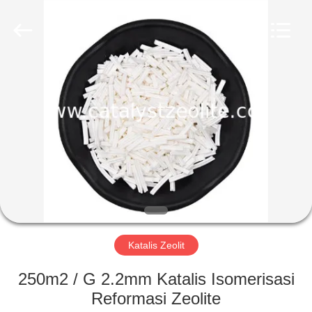
CATALYSTS
GROUP
CO.,LTD.
All
Rights
Reserved.
RUMAH
PRODUK
TENTANG
KAMI
TUR
PABRIK
Katalis Zeolit
250m2 / G 2.2mm Katalis Isomerisasi
KONTROL
Reformasi Zeolite