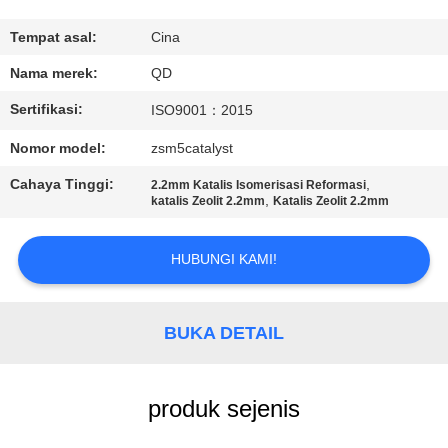
KUALITAS
Tempat asal:
Cina
HUBUNGI
Nama merek:
QD
KAMI
Sertifikasi:
ISO9001：2015
Nomor model:
zsm5catalyst
BERITA
Cahaya Tinggi:
,
2.2mm Katalis Isomerisasi Reformasi
,
katalis Zeolit ​​2.2mm
Katalis Zeolit ​​2.2mm
KASUS
HUBUNGI KAMI!
SITEMAP
BUKA DETAIL
PRIVACY
POLICY
produk sejenis