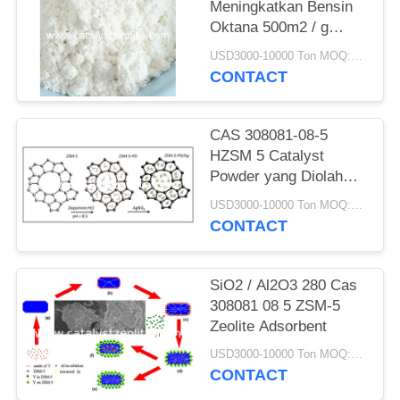
Meningkatkan Bensin
Oktana 500m2 / g
ZSM-5 Zeolite Catalyst
USD3000-10000 Ton MOQ:1 KG
CONTACT
CAS 308081-08-5
HZSM 5 Catalyst
Powder yang Diolah
secara Hidrotermal
USD3000-10000 Ton MOQ:1 KG
CONTACT
SiO2 / Al2O3 280 Cas
308081 08 5 ZSM-5
Zeolite Adsorbent
USD3000-10000 Ton MOQ:1 KG
CONTACT