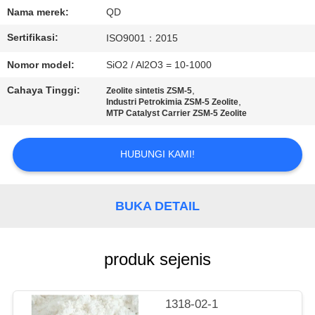
KUALITAS
Nama merek:
QD
Sertifikasi:
ISO9001：2015
HUBUNGI
Nomor model:
SiO2 / Al2O3 = 10-1000
KAMI
Cahaya Tinggi:
,
Zeolite sintetis ZSM-5
,
Industri Petrokimia ZSM-5 Zeolite
BERITA
MTP Catalyst Carrier ZSM-5 Zeolite
HUBUNGI KAMI!
KASUS
SITEMAP
BUKA DETAIL
PRIVACY
produk sejenis
POLICY
1318-02-1