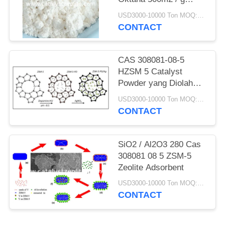
ZSM-5 Zeolite Catalyst
USD3000-10000 Ton MOQ:1 KG
CONTACT
CAS 308081-08-5
HZSM 5 Catalyst
Powder yang Diolah
secara Hidrotermal
USD3000-10000 Ton MOQ:1 KG
CONTACT
SiO2 / Al2O3 280 Cas
308081 08 5 ZSM-5
Zeolite Adsorbent
USD3000-10000 Ton MOQ:1 KG
CONTACT