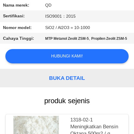
KUALITAS
Nama merek:
QD
Sertifikasi:
ISO9001：2015
HUBUNGI
Nomor model:
SiO2 / Al2O3 = 10-1000
KAMI
Cahaya Tinggi:
,
MTP Metanol Zeolit ​​​​ZSM-5
Propilen Zeolit ​​​​ZSM-5
BERITA
HUBUNGI KAMI!
KASUS
BUKA DETAIL
SITEMAP
produk sejenis
PRIVACY
POLICY
1318-02-1
Meningkatkan Bensin
Oktana 500m2 / g