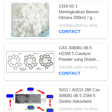
1318-02-1
Meningkatkan Bensin
Oktana 500m2 / g
ZSM-5 Zeolite Catalyst
USD3000-10000 Ton MOQ:1 KG
CONTACT
CAS 308081-08-5
HZSM 5 Catalyst
Powder yang Diolah
secara Hidrotermal
USD3000-10000 Ton MOQ:1 KG
CONTACT
SiO2 / Al2O3 280 Cas
308081 08 5 ZSM-5
Zeolite Adsorbent
USD3000-10000 Ton MOQ:1 KG