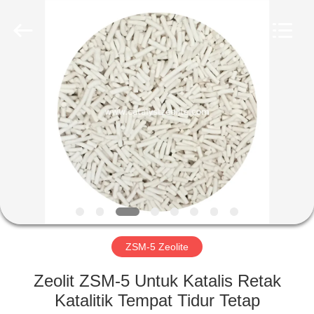
CATALYSTS
GROUP
CO.,LTD.
All
Rights
Reserved.
RUMAH
PRODUK
TENTANG
KAMI
TUR
PABRIK
ZSM-5 Zeolite
Zeolit ​​ZSM-5 Untuk Katalis Retak
KONTROL
Katalitik Tempat Tidur Tetap