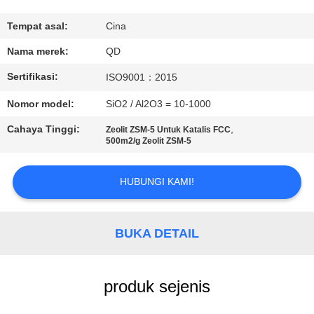
KUALITAS
Tempat asal:
Cina
HUBUNGI
Nama merek:
QD
KAMI
Sertifikasi:
ISO9001：2015
Nomor model:
SiO2 / Al2O3 = 10-1000
BERITA
Cahaya Tinggi:
,
Zeolit ​​ZSM-5 Untuk Katalis FCC
500m2/g Zeolit ​​ZSM-5
KASUS
HUBUNGI KAMI!
SITEMAP
BUKA DETAIL
PRIVACY
POLICY
produk sejenis