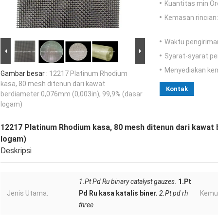
Kuantitas min Or
Kemasan rincian:
Waktu pengirima
Syarat-syarat p
Menyediakan ke
Gambar besar :
12217 Platinum Rhodium
kasa, 80 mesh ditenun dari kawat
Kontak
berdiameter 0,076mm (0,003in), 99,9% (dasar
logam)
12217 Platinum Rhodium kasa, 80 mesh ditenun dari kawat 
logam)
Deskripsi
1.Pt Pd Ru binary catalyst gauzes.
1.Pt
Jenis Utama:
Pd Ru kasa katalis biner.
2.Pt pd rh
Kemur
three