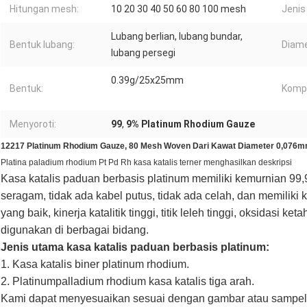
Hitungan mesh:
10 20 30 40 50 60 80 100 mesh
Jenis
Lubang berlian, lubang bundar,
Bentuk lubang:
Diame
lubang persegi
0.39g/25x25mm
Bentuk:
Kompo
Menyoroti:
99
,
9% Platinum Rhodium Gauze
12217 Platinum Rhodium Gauze, 80 Mesh Woven Dari Kawat Diameter 0,076mm
Platina paladium rhodium Pt Pd Rh kasa katalis terner menghasilkan deskripsi
Kasa katalis paduan berbasis platinum memiliki kemurnian 9
seragam, tidak ada kabel putus, tidak ada celah, dan memiliki k
yang baik, kinerja katalitik tinggi, titik leleh tinggi, oksidasi k
digunakan di berbagai bidang.
Jenis utama kasa katalis paduan berbasis platinum
:
1. Kasa katalis biner platinum rhodium.
2. Platinumpalladium rhodium kasa katalis tiga arah.
Kami dapat menyesuaikan sesuai dengan gambar atau sampel