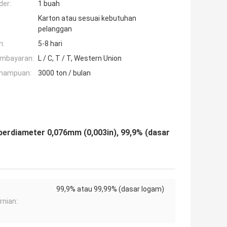
der:
1 buah
Karton atau sesuai kebutuhan
pelanggan
n:
5-8 hari
embayaran:
L / C, T / T, Western Union
mampuan:
3000 ton / bulan
berdiameter 0,076mm (0,003in), 99,9% (dasar
99,9% atau 99,99% (dasar logam)
nian: