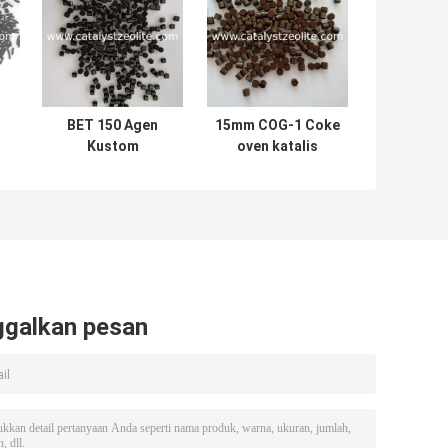
BET 150 Agen
15mm COG-1 Coke
Kustom
oven katalis
Penghilang
hidrodesulfurisasi
Hidrogen
ekstrudat
ggalkan pesan