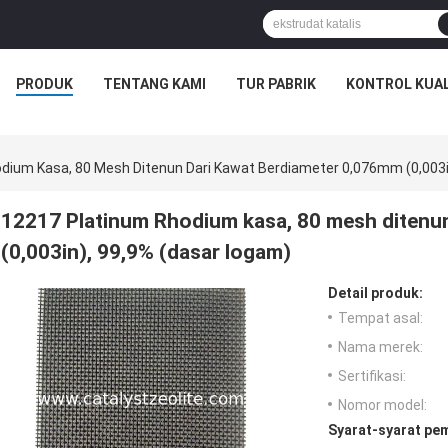
PRODUK
TENTANG KAMI
TUR PABRIK
KONTROL KUAL
dium Kasa, 80 Mesh Ditenun Dari Kawat Berdiameter 0,076mm (0,003i
12217 Platinum Rhodium kasa, 80 mesh ditenu
(0,003in), 99,9% (dasar logam)
Detail produk:
Tempat asal:
Nama merek:
Sertifikasi:
Nomor model:
Syarat-syarat pe