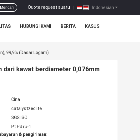
Quote request suatu
|
Indonesian
Mencari
ITAS
HUBUNGI KAMI
BERITA
KASUS
n), 99,9% (dasar Logam)
n dari kawat berdiameter 0,076mm
Cina
catalystzeolite
SGS ISO
Pt Pd ru-1
mbayaran & pengiriman: