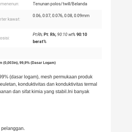
 menenun:
Tenunan polos/twill/Belanda
0.06, 0.07, 0.076, 0.08, 0.09mm
ter kawat:
Pt:Rh;
Pt: Rh;
90:10 wt%
90:10
sisi:
berat%
 (0,003in), 99,9% (Dasar Logam)
9,99% (dasar logam), mesh permukaan produk
euletan, konduktivitas dan konduktivitas termal
etahanan dan sifat kimia yang stabil.Ini banyak
 pelanggan.