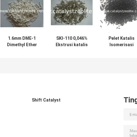
1.6mm DME-1
SKI-110 0,046%
Pelet Katalis
Dimethyl Ether
Ekstrusi katalis
Isomerisasi
Catalyst
isomerisasi
Platinum 0,32%
Extrudate
Platinum
0,32%
Tin
Shift Catalyst