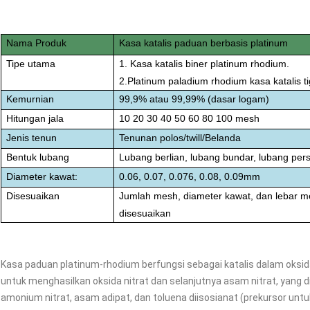
Nama Produk
Kasa katalis paduan berbasis platinum
Tipe utama
1. Kasa katalis biner platinum rhodium.
2.Platinum paladium rhodium kasa katalis ti
Kemurnian
99,9% atau 99,99% (dasar logam)
Hitungan jala
10 20 30 40 50 60 80 100 mesh
Jenis tenun
Tenunan polos/twill/Belanda
Bentuk lubang
Lubang berlian, lubang bundar, lubang per
Diameter kawat:
0.06, 0.07, 0.076, 0.08, 0.09mm
Disesuaikan
Jumlah mesh, diameter kawat, dan lebar m
disesuaikan
Kasa paduan platinum-rhodium berfungsi sebagai katalis dalam oksid
untuk menghasilkan oksida nitrat dan selanjutnya asam nitrat, yang
amonium nitrat, asam adipat, dan toluena diisosianat (prekursor untu