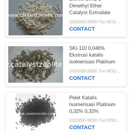
Dimethyl Ether
Catalyst Extrudate
USD3000-30000 /Ton MOQ:1 KG
CONTACT
SKI-110 0,046%
Ekstrusi katalis
isomerisasi Platinum
USD3000-30000 /Ton MOQ:1 KG
CONTACT
Pelet Katalis
Isomerisasi Platinum
0,32% 0,32%
USD3000-30000 /Ton MOQ:1 KG
CONTACT