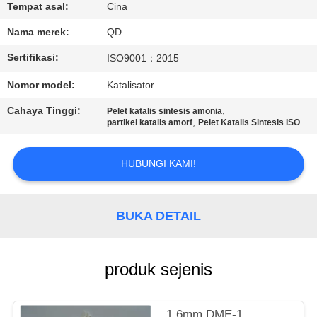
KUALITAS
Tempat asal:
Cina
Nama merek:
QD
HUBUNGI
Sertifikasi:
ISO9001：2015
KAMI
Nomor model:
Katalisator
Cahaya Tinggi:
,
Pelet katalis sintesis amonia
BERITA
,
partikel katalis amorf
Pelet Katalis Sintesis ISO
KASUS
HUBUNGI KAMI!
SITEMAP
BUKA DETAIL
PRIVACY
produk sejenis
POLICY
1.6mm DME-1