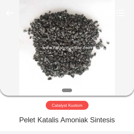
CATALYSTS
GROUP
CO.,LTD.
All
Rights
Reserved.
RUMAH
PRODUK
TENTANG
KAMI
TUR
PABRIK
Catalyst Kustom
Pelet Katalis Amoniak Sintesis
KONTROL