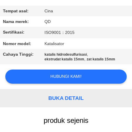
KUALITAS
Tempat asal:
Cina
HUBUNGI
Nama merek:
QD
KAMI
Sertifikasi:
ISO9001：2015
Nomor model:
Katalisator
BERITA
Cahaya Tinggi:
,
katalis hidrodesulfurisasi
,
ekstrudat katalis 15mm
zat katalis 15mm
KASUS
HUBUNGI KAMI!
SITEMAP
BUKA DETAIL
PRIVACY
POLICY
produk sejenis