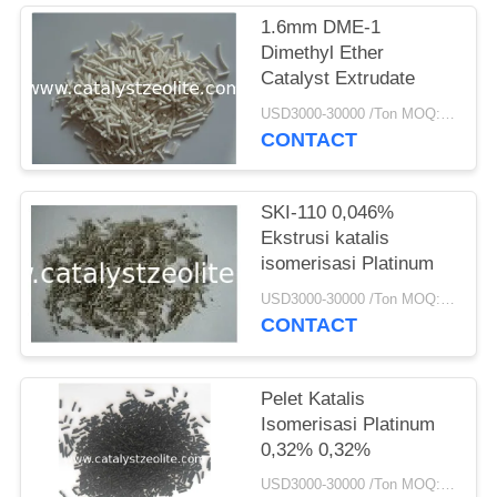
1.6mm DME-1
Dimethyl Ether
Catalyst Extrudate
USD3000-30000 /Ton MOQ:1 KG
CONTACT
SKI-110 0,046%
Ekstrusi katalis
isomerisasi Platinum
USD3000-30000 /Ton MOQ:1 KG
CONTACT
Pelet Katalis
Isomerisasi Platinum
0,32% 0,32%
USD3000-30000 /Ton MOQ:1 KG