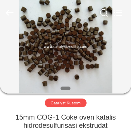
CATALYSTS
GROUP
CO.,LTD.
All
Rights
Reserved.
RUMAH
PRODUK
TENTANG
KAMI
TUR
PABRIK
Catalyst Kustom
15mm COG-1 Coke oven katalis
KONTROL
hidrodesulfurisasi ekstrudat