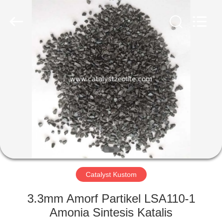
CATALYSTS
GROUP
CO.,LTD.
All
Rights
Reserved.
RUMAH
PRODUK
TENTANG
KAMI
TUR
PABRIK
Catalyst Kustom
3.3mm Amorf Partikel LSA110-1
KONTROL
Amonia Sintesis Katalis