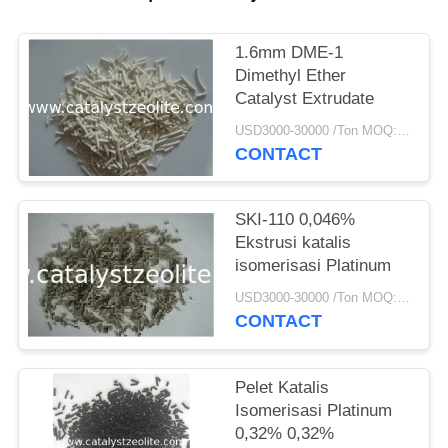
1.6mm DME-1
Dimethyl Ether
Catalyst Extrudate
USD3000-30000 /Ton MOQ:1 KG
CONTACT
SKI-110 0,046%
Ekstrusi katalis
isomerisasi Platinum
USD3000-30000 /Ton MOQ:1 KG
CONTACT
Pelet Katalis
Isomerisasi Platinum
0,32% 0,32%