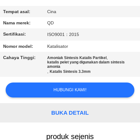
KUALITAS
Tempat asal:
Cina
HUBUNGI
Nama merek:
QD
KAMI
Sertifikasi:
ISO9001：2015
Nomor model:
Katalisator
BERITA
Cahaya Tinggi:
,
Amoniak Sintesis Katalis Partikel
katalis pelet yang digunakan dalam sintesis
amonia
KASUS
,
Katalis Sintesis 3.3mm
SITEMAP
HUBUNGI KAMI!
PRIVACY
BUKA DETAIL
POLICY
produk sejenis