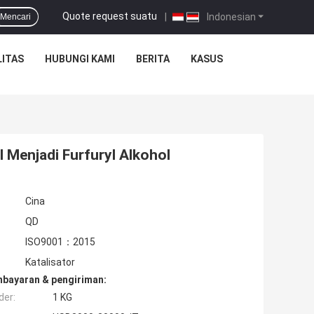
Quote request suatu
|
Indonesian
Mencari
ITAS
HUBUNGI KAMI
BERITA
KASUS
l Menjadi Furfuryl Alkohol
Cina
QD
ISO9001：2015
Katalisator
mbayaran & pengiriman:
der:
1 KG