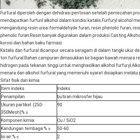
Furfural diperoleh dengan dehidrasi pentosan setelah pemecahan pro
mendapatkan furfuril alkohol dalam kondisi katalis.Furfuryl alcohol 
mengandung resin urea-formaldehyde furan, resin phenolic furan, res
phenolic furan.Resin banyak digunakan dalam produksi Casting.Alkohol
korosi dan bahan baku farmasi.
Katalis dan furfural dicampur secara seragam di dalam tangki ukur de
ton furfural.Bahan campuran dimasukkan ke bagian bawah menara r
hidrogen pada tekanan tinggi untuk menghasilkan alkohol furfuryl.Alk
menara dan alkohol furfural yang memenuhi syarat disiapkan melalui p
Sifat fisik dan kimia:
Item indeks
Indeks
Penampilan
butiran mikrosfer hijau
Ukuran partikel: (250-
90
350Mesh)% ≥
Komponen kimia:
Cu / SiO2
Kandungan tembaga:% ≥
50-60
Isi air:% ≤
2