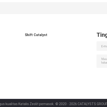
Extrudate
Platinum
0,32%
Tin
Shift Catalyst
gus kualitas Katalis Zeolit pemasok.
© 2020 - 2026 CATALYSTS GROUP C