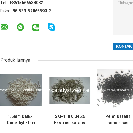
Tel:
+8615666538082
Faks:
86-533-52065599-2
Produk lainnya
1.6mm DME-1
SKI-110 0,046%
Pelet Katalis
Dimethyl Ether
Ekstrusi katalis
Isomerisasi
Catalyst
isomerisasi
Platinum 0,32%