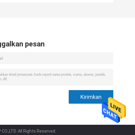
Hidrogen
ekstrudat
ggalkan pesan
O.,LTD. All Rights Reserved.