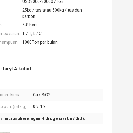
USD3000-30000 /Ton
25kg / tas atau 500kg / tas dan
karbon
n:
5-8 hari
embayaran:
T / T, L / C
mampuan:
1000Ton per bulan
rfuryl Alkohol
nen kimia::
Cu / SiO2
 pori: (ml / g):
0.9-1.3
lis microsphere
,
agen Hidrogenasi Cu / SiO2