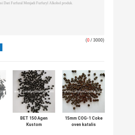
(
0
/ 3000)
BET 150 Agen
15mm COG-1 Coke
Kustom
oven katalis
Penghilang
hidrodesulfurisasi