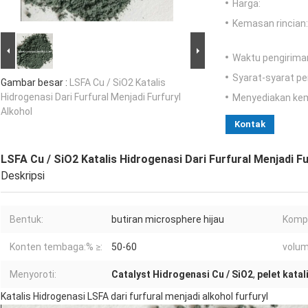
Harga:
Kemasan rincian:
Waktu pengirima
Syarat-syarat p
Gambar besar :
LSFA Cu / SiO2 Katalis
Hidrogenasi Dari Furfural Menjadi Furfuryl
Menyediakan ke
Alkohol
Kontak
LSFA Cu / SiO2 Katalis Hidrogenasi Dari Furfural Menjadi Fu
Deskripsi
Bentuk:
butiran microsphere hijau
Kompo
Konten tembaga:% ≥:
50-60
volume
Menyoroti:
Catalyst Hidrogenasi Cu / SiO2
,
pelet kata
Katalis Hidrogenasi LSFA dari furfural menjadi alkohol furfuryl