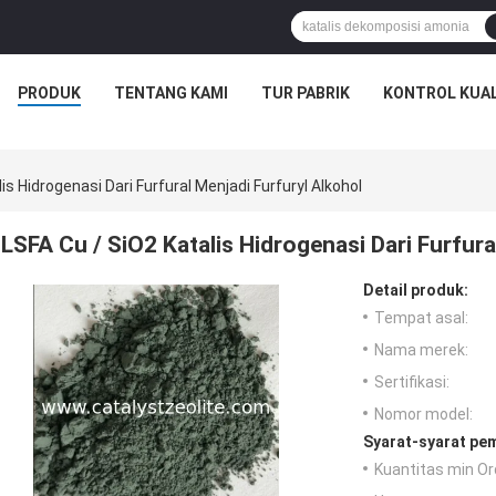
PRODUK
TENTANG KAMI
TUR PABRIK
KONTROL KUAL
is Hidrogenasi Dari Furfural Menjadi Furfuryl Alkohol
LSFA Cu / SiO2 Katalis Hidrogenasi Dari Furfura
Detail produk:
Tempat asal:
Nama merek:
Sertifikasi:
Nomor model:
Syarat-syarat pe
Kuantitas min Or