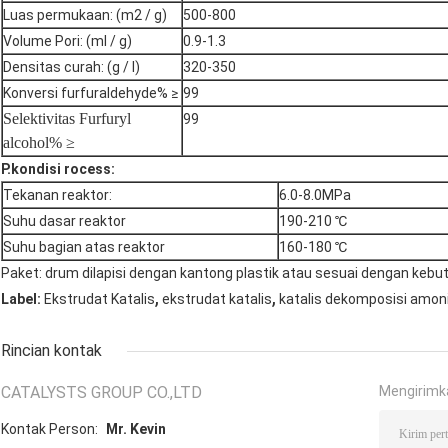
Luas permukaan: (m2 / g)
500-800
Volume Pori: (ml / g)
0.9-1.3
Densitas curah: (g / l)
320-350
Konversi furfuraldehyde% ≥
99
Selektivitas Furfuryl
99
alcohol% ≥
P.
kondisi rocess:
Tekanan reaktor:
6.0-8.0MPa
Suhu dasar reaktor
190-210 ℃
Suhu bagian atas reaktor
160-180 ℃
Paket: drum dilapisi dengan kantong plastik atau sesuai dengan kebu
,
,
Label:
Ekstrudat Katalis
ekstrudat katalis
katalis dekomposisi amon
Rincian kontak
CATALYSTS GROUP CO.,LTD
Mengirimk
Kontak Person:
Mr. Kevin