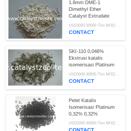
1.6mm DME-1
Dimethyl Ether
Catalyst Extrudate
USD3000-30000 /Ton MOQ:1 KG
CONTACT
SKI-110 0,046%
Ekstrusi katalis
isomerisasi Platinum
USD3000-30000 /Ton MOQ:1 KG
CONTACT
Pelet Katalis
Isomerisasi Platinum
0,32% 0,32%
USD3000-30000 /Ton MOQ:1 KG
CONTACT