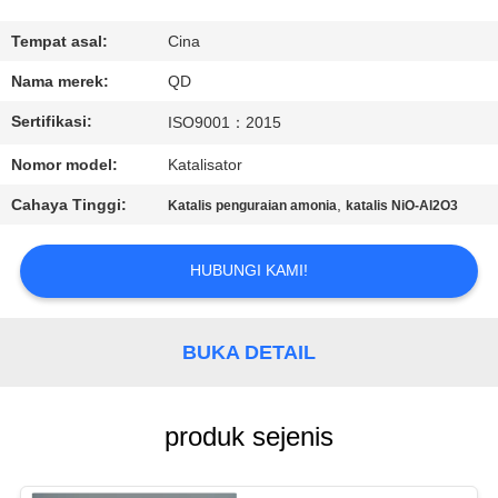
KUALITAS
Tempat asal:
Cina
HUBUNGI
Nama merek:
QD
KAMI
Sertifikasi:
ISO9001：2015
Nomor model:
Katalisator
BERITA
Cahaya Tinggi:
,
Katalis penguraian amonia
katalis NiO-Al2O3
KASUS
HUBUNGI KAMI!
SITEMAP
BUKA DETAIL
PRIVACY
POLICY
produk sejenis