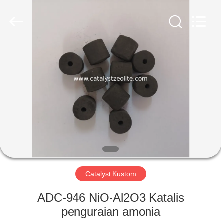
CATALYSTS
GROUP
CO.,LTD.
All
Rights
Reserved.
RUMAH
PRODUK
TENTANG
KAMI
TUR
PABRIK
Catalyst Kustom
ADC-946 NiO-Al2O3 Katalis
KONTROL
penguraian amonia