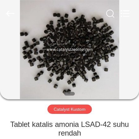
CATALYSTS
GROUP
CO.,LTD.
All
Rights
Reserved.
RUMAH
PRODUK
TENTANG
KAMI
TUR
PABRIK
Catalyst Kustom
Tablet katalis amonia LSAD-42 suhu
KONTROL
rendah