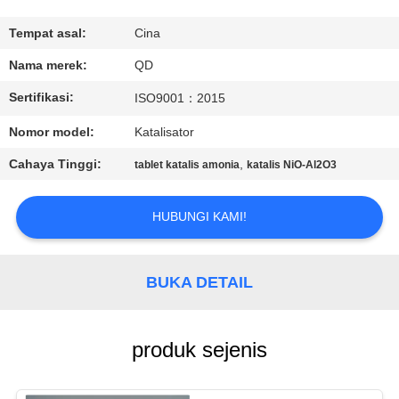
KUALITAS
Tempat asal:
Cina
HUBUNGI
Nama merek:
QD
KAMI
Sertifikasi:
ISO9001：2015
Nomor model:
Katalisator
BERITA
Cahaya Tinggi:
,
tablet katalis amonia
katalis NiO-Al2O3
KASUS
HUBUNGI KAMI!
SITEMAP
BUKA DETAIL
PRIVACY
POLICY
produk sejenis