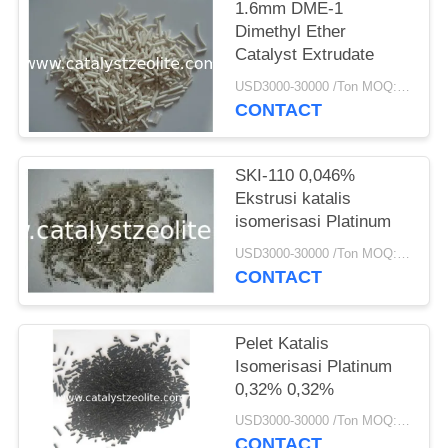
1.6mm DME-1
Dimethyl Ether
Catalyst Extrudate
USD3000-30000 /Ton MOQ:1 KG
CONTACT
SKI-110 0,046%
Ekstrusi katalis
isomerisasi Platinum
USD3000-30000 /Ton MOQ:1 KG
CONTACT
Pelet Katalis
Isomerisasi Platinum
0,32% 0,32%
USD3000-30000 /Ton MOQ:1 KG
CONTACT