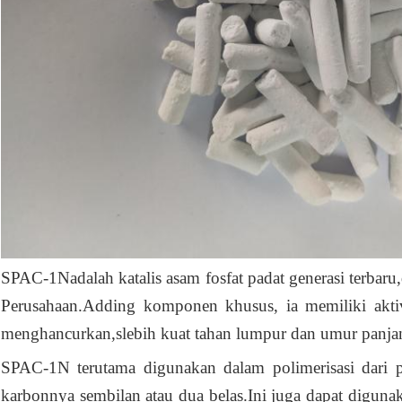
SPAC-1
N
adalah katalis asam fosfat padat generasi terbaru
,
Perusahaan
.A
dding komponen khusus, ia memiliki aktivi
menghancurkan,
s
lebih kuat
tahan lumpur dan umur panjan
SPAC-1N terutama digunakan dalam polimerisasi dari 
karbonnya sembilan atau dua belas.Ini juga dapat diguna