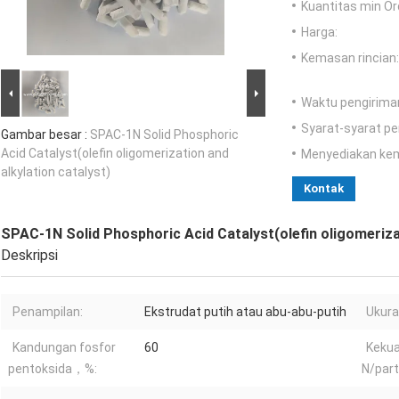
Kuantitas min Or
Harga:
Kemasan rincian:
Waktu pengirima
Syarat-syarat p
Gambar besar :
SPAC-1N Solid Phosphoric
Acid Catalyst(olefin oligomerization and
Menyediakan ke
alkylation catalyst)
Kontak
SPAC-1N Solid Phosphoric Acid Catalyst(olefin oligomerizat
Deskripsi
Penampilan:
Ekstrudat putih atau abu-abu-putih
Ukura
Kandungan fosfor
60
Kekua
pentoksida，%:
N/parti