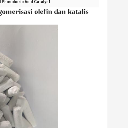
d Phosphoric Acid Catalyst
igomerisasi olefin dan katalis