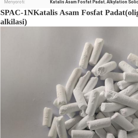
Menyoroti:
Katalis Asam Fosfat Padat
,
Alkylation Soli
SPAC-1N
Katalis Asam Fosfat Padat
(ol
alkilasi)