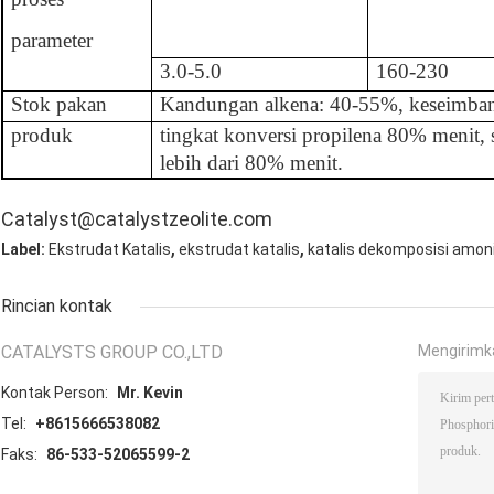
parameter
3.0-5.0
160-230
Stok pakan
Kandungan alkena: 40-55%, keseimban
produk
tingkat konversi propilena 80% menit, se
lebih dari 80% menit.
Catalyst@catalystzeolite.com
,
,
Label:
Ekstrudat Katalis
ekstrudat katalis
katalis dekomposisi amon
Rincian kontak
CATALYSTS GROUP CO.,LTD
Mengirimk
Kontak Person:
Mr. Kevin
Tel:
+8615666538082
Faks:
86-533-52065599-2