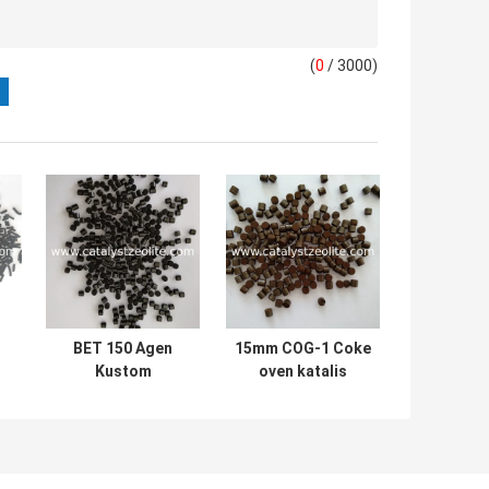
(
0
/ 3000)
BET 150 Agen
15mm COG-1 Coke
Kustom
oven katalis
Penghilang
hidrodesulfurisasi
Hidrogen
ekstrudat