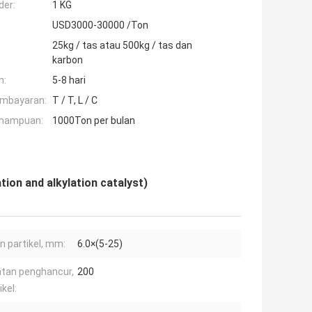
der:
1 KG
USD3000-30000 /Ton
25kg / tas atau 500kg / tas dan
karbon
n:
5-8 hari
embayaran:
T / T, L / C
mampuan:
1000Ton per bulan
ion and alkylation catalyst)
n partikel, mm:
6.0×(5-25)
tan penghancur,
200
kel: