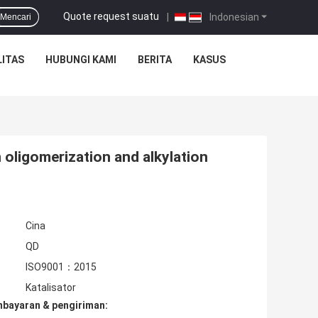
Quote request suatu
|
Indonesian
Mencari
ITAS
HUBUNGI KAMI
BERITA
KASUS
 oligomerization and alkylation
Cina
QD
ISO9001：2015
Katalisator
mbayaran & pengiriman: