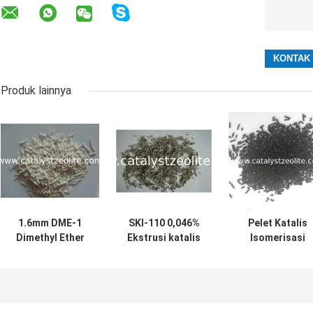
Produk lainnya
1.6mm DME-1
SKI-110 0,046%
Pelet Katalis
Dimethyl Ether
Ekstrusi katalis
Isomerisasi
Catalyst
isomerisasi
Platinum 0,32%
Extrudate
Platinum
0,32%