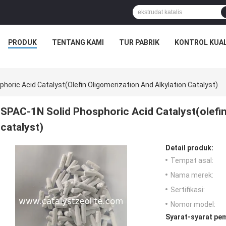
PRODUK
TENTANG KAMI
TUR PABRIK
KONTROL KUAL
horic Acid Catalyst(olefin Oligomerization And Alkylation Catalyst)
SPAC-1N Solid Phosphoric Acid Catalyst(olefin
catalyst)
Detail produk:
Tempat asal:
Nama merek:
Sertifikasi:
Nomor model:
Syarat-syarat pe