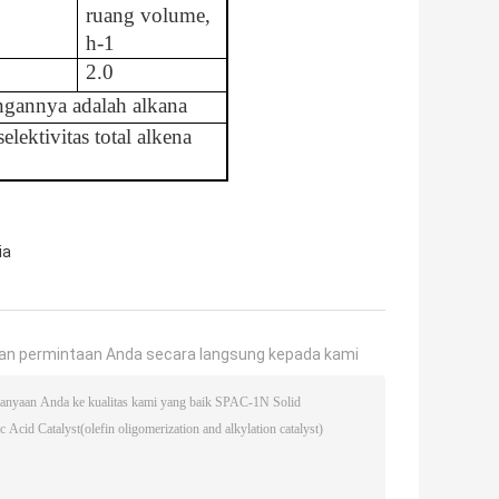
ruang volume,
h-1
2.0
gannya adalah alkana
lektivitas total alkena
ia
an permintaan Anda secara langsung kepada kami