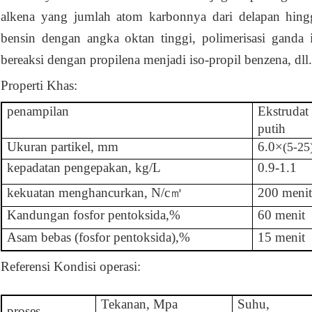
alkena yang jumlah atom karbonnya dari delapan hingg
bensin dengan angka oktan tinggi, polimerisasi ganda 
bereaksi dengan propilena menjadi iso-propil
benzena, dll.
Properti Khas:
penampilan
Ekstrudat
putih
Ukuran partikel, mm
6.0
×
(5-25
kepadatan pengepakan, kg/L
0.9-1.1
kekuatan menghancurkan, N/c㎡
200 meni
Kandungan fosfor pentoksida,
%
60 menit
Asam bebas (fosfor pentoksida),%
15 menit
Referensi Kondisi operasi:
Tekanan, Mpa
Suhu,
proses