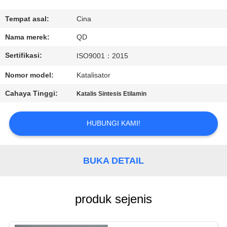
KUALITAS
Tempat asal:
Cina
HUBUNGI
Nama merek:
QD
KAMI
Sertifikasi:
ISO9001：2015
Nomor model:
Katalisator
BERITA
Cahaya Tinggi:
Katalis Sintesis Etilamin
KASUS
HUBUNGI KAMI!
SITEMAP
BUKA DETAIL
PRIVACY
POLICY
produk sejenis