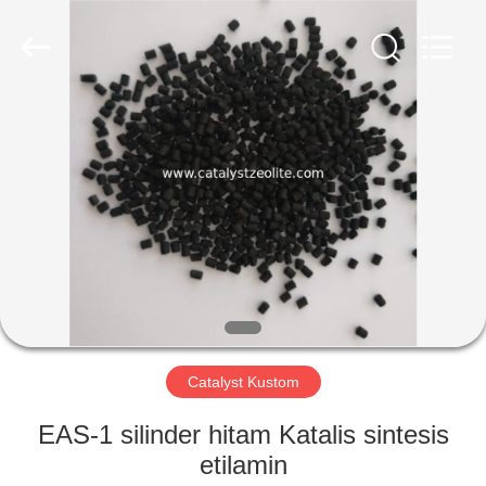
CATALYSTS
GROUP
CO.,LTD.
All
Rights
Reserved.
RUMAH
PRODUK
TENTANG
KAMI
TUR
PABRIK
Catalyst Kustom
EAS-1 silinder hitam Katalis sintesis
KONTROL
etilamin