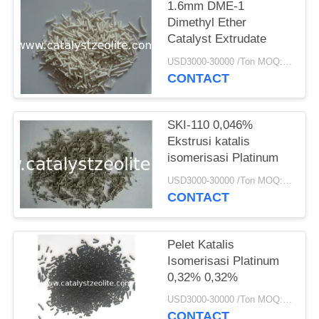
1.6mm DME-1
Dimethyl Ether
Catalyst Extrudate
USD3000-30000 /Ton MOQ:1 KG
CONTACT
SKI-110 0,046%
Ekstrusi katalis
isomerisasi Platinum
USD3000-30000 /Ton MOQ:1 KG
CONTACT
Pelet Katalis
Isomerisasi Platinum
0,32% 0,32%
USD3000-30000 /Ton MOQ:1 KG
CONTACT