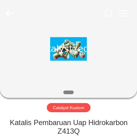
CATALYSTS
GROUP
CO.,LTD.
All
Rights
Reserved.
RUMAH
PRODUK
TENTANG
KAMI
TUR
PABRIK
Catalyst Kustom
Katalis Pembaruan Uap Hidrokarbon
KONTROL
Z413Q