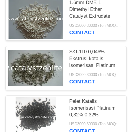
1.6mm DME-1
Dimethyl Ether
Catalyst Extrudate
USD3000-30000 /Ton MOQ:1 KG
CONTACT
SKI-110 0,046%
Ekstrusi katalis
isomerisasi Platinum
USD3000-30000 /Ton MOQ:1 KG
CONTACT
Pelet Katalis
Isomerisasi Platinum
0,32% 0,32%
USD3000-30000 /Ton MOQ:1 KG
CONTACT