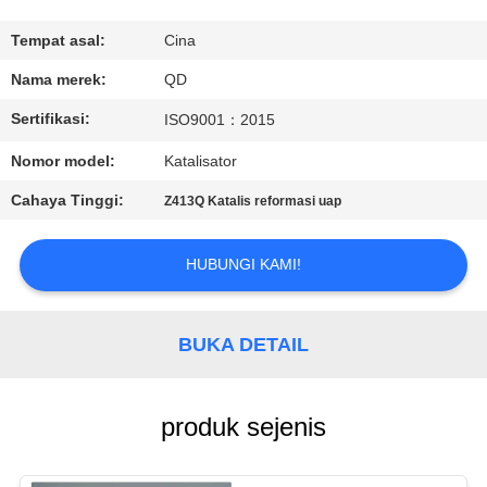
KUALITAS
Tempat asal:
Cina
HUBUNGI
Nama merek:
QD
KAMI
Sertifikasi:
ISO9001：2015
Nomor model:
Katalisator
BERITA
Cahaya Tinggi:
Z413Q Katalis reformasi uap
KASUS
HUBUNGI KAMI!
SITEMAP
BUKA DETAIL
PRIVACY
POLICY
produk sejenis