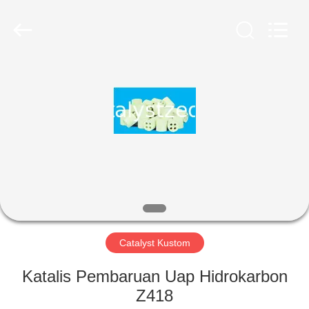
CATALYSTS
GROUP
CO.,LTD.
All
Rights
Reserved.
RUMAH
PRODUK
TENTANG
KAMI
TUR
PABRIK
Catalyst Kustom
Katalis Pembaruan Uap Hidrokarbon
KONTROL
Z418