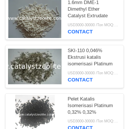
1.6mm DME-1
Dimethyl Ether
Catalyst Extrudate
USD3000-30000 /Ton MOQ:1 KG
CONTACT
SKI-110 0,046%
Ekstrusi katalis
isomerisasi Platinum
USD3000-30000 /Ton MOQ:1 KG
CONTACT
Pelet Katalis
Isomerisasi Platinum
0,32% 0,32%
USD3000-30000 /Ton MOQ:1 KG
CONTACT