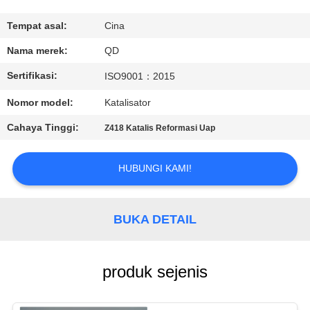
KUALITAS
Tempat asal:
Cina
HUBUNGI
Nama merek:
QD
KAMI
Sertifikasi:
ISO9001：2015
Nomor model:
Katalisator
BERITA
Cahaya Tinggi:
Z418 Katalis Reformasi Uap
KASUS
HUBUNGI KAMI!
SITEMAP
BUKA DETAIL
PRIVACY
POLICY
produk sejenis