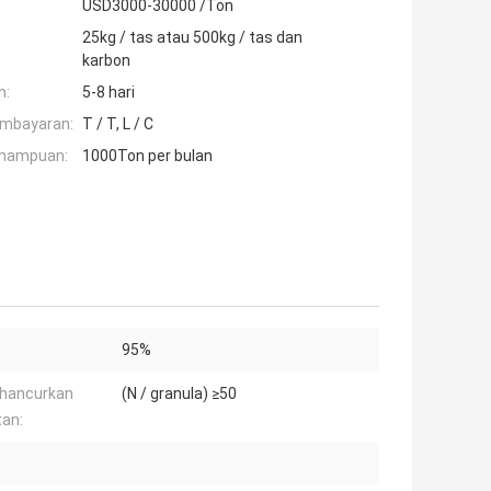
USD3000-30000 /Ton
25kg / tas atau 500kg / tas dan
karbon
n:
5-8 hari
embayaran:
T / T, L / C
mampuan:
1000Ton per bulan
95%
hancurkan
(N / granula) ≥50
an: