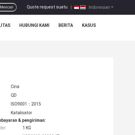
Quote request suatu
|
Indonesian
Mencari
ITAS
HUBUNGI KAMI
BERITA
KASUS
Cina
QD
ISO9001：2015
Katalisator
mbayaran & pengiriman:
der:
1 KG