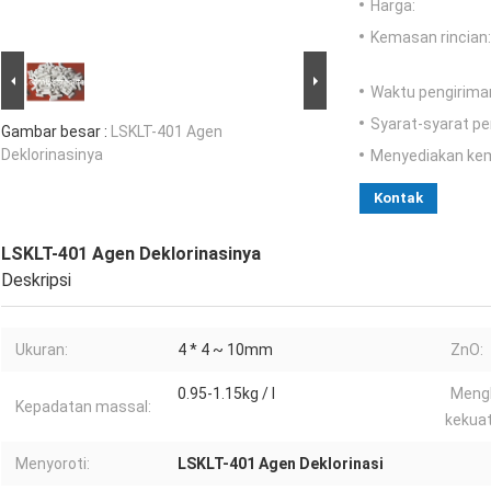
Harga:
Kemasan rincian:
Waktu pengirima
Syarat-syarat p
Gambar besar :
LSKLT-401 Agen
Deklorinasinya
Menyediakan ke
Kontak
LSKLT-401 Agen Deklorinasinya
Deskripsi
Ukuran:
4 * 4 ~ 10mm
ZnO:
0.95-1.15kg / l
Meng
Kepadatan massal:
kekuat
Menyoroti:
LSKLT-401 Agen Deklorinasi