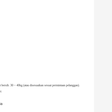
t bersih: 30 ~ 40kg (atau disesuaikan sesuai permintaan pelanggan).
i.
ia