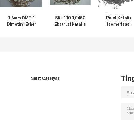
1.6mm DME-1
SKI-110 0,046%
Pelet Katalis
Dimethyl Ether
Ekstrusi katalis
Isomerisasi
Catalyst
isomerisasi
Platinum 0,32%
Extrudate
Platinum
0,32%
Tin
Shift Catalyst