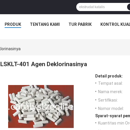
PRODUK
TENTANG KAMI
TUR PABRIK
KONTROL KUAL
lorinasinya
LSKLT-401 Agen Deklorinasinya
Detail produk:
Tempat asal:
Nama merek:
Sertifikasi:
Nomor model:
Syarat-syarat pe
Kuantitas min Or