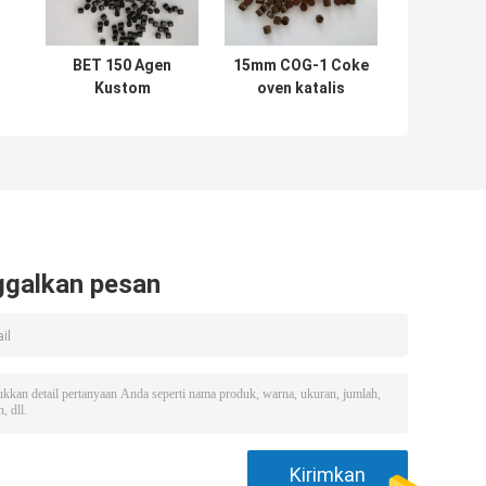
BET 150 Agen
15mm COG-1 Coke
Kustom
oven katalis
Penghilang
hidrodesulfurisasi
Hidrogen
ekstrudat
ggalkan pesan