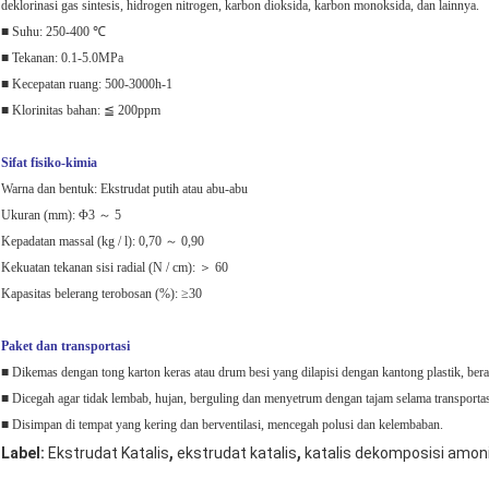
deklorinasi gas sintesis, hidrogen nitrogen, karbon dioksida, karbon monoksida, dan lainnya.
■ Suhu: 250-400 ℃
■ Tekanan: 0.1-5.0MPa
■ Kecepatan ruang: 500-3000h-1
■ Klorinitas bahan: ≦ 200ppm
Sifat fisiko-kimia
Warna dan bentuk: Ekstrudat putih atau abu-abu
Ukuran (mm): Φ3 ～ 5
Kepadatan massal (kg / l): 0,70 ～ 0,90
Kekuatan tekanan sisi radial (N / cm): ＞ 60
Kapasitas belerang terobosan (%): ≥30
Paket dan transportasi
■ Dikemas dengan tong karton keras atau drum besi yang dilapisi dengan kantong plastik, bera
■ Dicegah agar tidak lembab, hujan, berguling dan menyetrum dengan tajam selama transportas
■ Disimpan di tempat yang kering dan berventilasi, mencegah polusi dan kelembaban.
,
,
Label:
Ekstrudat Katalis
ekstrudat katalis
katalis dekomposisi amon