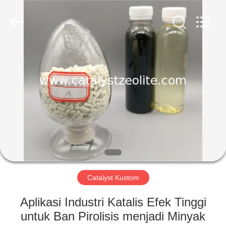
CATALYSTS
GROUP
CO.,LTD.
All
Rights
Reserved.
RUMAH
PRODUK
TENTANG
KAMI
TUR
PABRIK
Catalyst Kustom
Aplikasi Industri Katalis Efek Tinggi
KONTROL
untuk Ban Pirolisis menjadi Minyak