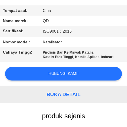
KUALITAS
Tempat asal:
Cina
HUBUNGI
Nama merek:
QD
KAMI
Sertifikasi:
ISO9001：2015
Nomor model:
Katalisator
BERITA
Cahaya Tinggi:
,
Pirolisis Ban Ke Minyak Katalis
,
Katalis Efek Tinggi
Katalis Aplikasi Industri
KASUS
HUBUNGI KAMI!
SITEMAP
BUKA DETAIL
PRIVACY
POLICY
produk sejenis