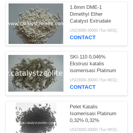
1.6mm DME-1
Dimethyl Ether
Catalyst Extrudate
USD3000-30000 /Ton MOQ:1 KG
CONTACT
SKI-110 0,046%
Ekstrusi katalis
isomerisasi Platinum
USD3000-30000 /Ton MOQ:1 KG
CONTACT
Pelet Katalis
Isomerisasi Platinum
0,32% 0,32%
USD3000-30000 /Ton MOQ:1 KG