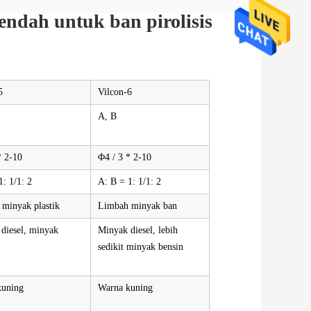
endah untuk ban pirolisis
5
Vilcon-6
A, B
* 2-10
Φ4 / 3 * 2-10
1: 1/1: 2
A: B = 1: 1/1: 2
minyak plastik
Limbah minyak ban
diesel, minyak
Minyak diesel, lebih
sedikit minyak bensin
kuning
Warna kuning