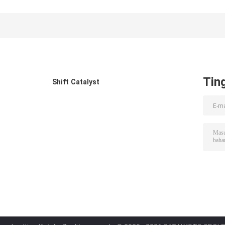
Catalyst
isomerisasi
Platinum 0,32%
Extrudate
Platinum
0,32%
Tin
Shift Catalyst