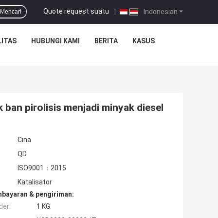
Quote request suatu
|
Indonesian
Mencari
ITAS
HUBUNGI KAMI
BERITA
KASUS
 ban pirolisis menjadi minyak diesel
Cina
QD
ISO9001：2015
Katalisator
mbayaran & pengiriman:
der:
1 KG