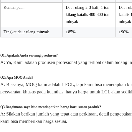
Kemampuan
Daur ulang 2-3 kali, 1 ton
Daur ul
kilang katalis 400-800 ton
katalis
minyak
minyak
Tingkat daur ulang minyak
≥85%
≥90%
Q1: Apakah Anda seorang produsen?
A: Ya, Kami adalah produsen profesional yang terlibat dalam bidang ini
Q2: Apa MOQ Anda?
A: Biasanya, MOQ kami adalah 1 FCL, tapi kami bisa menerapkan kuant
persyaratan khusus pada kuantitas, hanya harga untuk LCL akan sedikit
Q3.Bagaimana saya bisa mendapatkan harga baru suatu produk?
A: Silakan berikan jumlah yang tepat atau perkiraan, detail pengepaka
kami bisa memberikan harga sesuai.