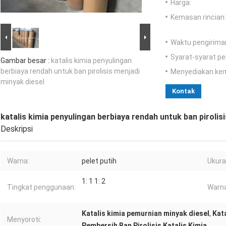
Harga:
Kemasan rincian:
Waktu pengirima
Syarat-syarat p
Gambar besar :
katalis kimia penyulingan
berbiaya rendah untuk ban pirolisis menjadi
Menyediakan ke
minyak diesel
Kontak
katalis kimia penyulingan berbiaya rendah untuk ban pirolis
Deskripsi
Warna:
pelet putih
Ukura
1: 1 1: 2
Tingkat penggunaan:
Warna
Katalis kimia pemurnian minyak diesel
,
Kat
Menyoroti:
Pembersih Ban Pirolisis Katalis Kimia