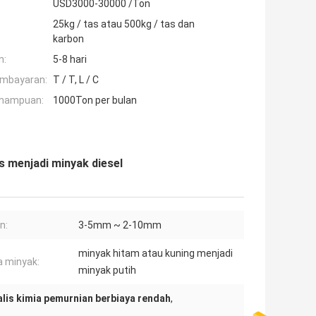
USD3000-30000 /Ton
25kg / tas atau 500kg / tas dan
karbon
n:
5-8 hari
embayaran:
T / T, L / C
mampuan:
1000Ton per bulan
is menjadi minyak diesel
n:
3-5mm ~ 2-10mm
minyak hitam atau kuning menjadi
 minyak:
minyak putih
alis kimia pemurnian berbiaya rendah
,