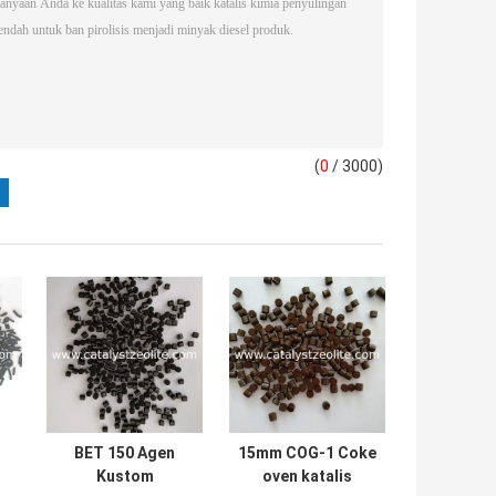
(
0
/ 3000)
BET 150 Agen
15mm COG-1 Coke
Kustom
oven katalis