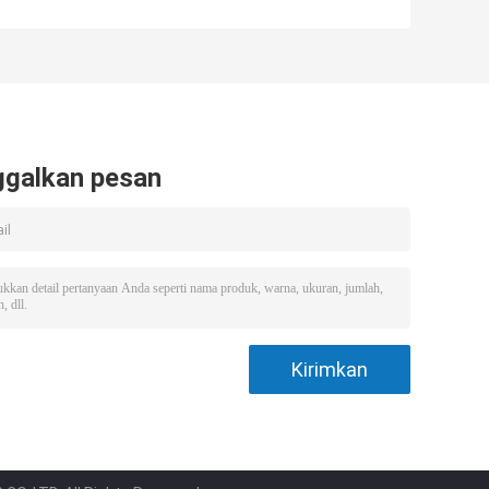
Penghilang
hidrodesulfurisasi
Hidrogen
ekstrudat
ggalkan pesan