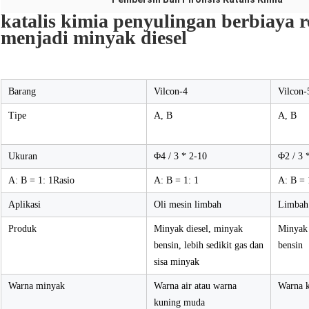
katalis kimia penyulingan berbiaya r
menjadi minyak diesel
Barang
Vilcon-4
Vilcon-
Tipe
A, B
A, B
Ukuran
Φ4 / 3 * 2-10
Φ2 / 3 
A: B = 1: 1Rasio
A: B = 1: 1
A: B = 
Aplikasi
Oli mesin limbah
Limbah 
Produk
Minyak diesel, minyak
Minyak 
bensin, lebih sedikit gas dan
bensin
sisa minyak
Warna minyak
Warna air atau warna
Warna 
kuning muda