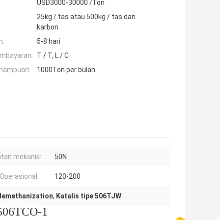
USD3000-30000 /Ton
25kg / tas atau 500kg / tas dan
karbon
n:
5-8 hari
embayaran:
T / T, L / C
mampuan:
1000Ton per bulan
tan mekanik:
50N
Operasional:
120-200
 demethanization
,
Katalis tipe 506TJW
e 506TCO-1