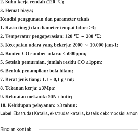
2. Suhu kerja rendah (120 ℃);
3. Hemat biaya;
Kondisi penggunaan dan parameter teknis
1. Rasio tinggi dan diameter tempat tidur: ≥3;
2. Temperatur pengoperasian: 120 ℃ ～ 200 ℃;
3. Kecepatan udara yang bekerja: 2000 ～ 10.000 jam-1;
4. Konten CO sumber udara: ≤5000ppm;
5. Setelah pemurnian, jumlah residu CO ≤1ppm;
6. Bentuk penampilan: bola hitam;
7. Berat jenis tiang: 1,1 ± 0,1 g / ml;
8. Tekanan kerja: ≤3Mpa;
9. Kekuatan mekanik: 50N / butir;
10. Kehidupan pelayanan: ≥3 tahun;
,
,
Label:
Ekstrudat Katalis
ekstrudat katalis
katalis dekomposisi amon
Rincian kontak