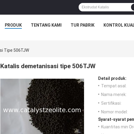
PRODUK
TENTANG KAMI
TUR PABRIK
KONTROL KUAL
si Tipe 506TJW
Katalis demetanisasi tipe 506TJW
Detail produk:
Tempat asal:
Nama merek:
Sertifikasi:
Nomor model:
Syarat-syarat pe
Kuantitas min Or