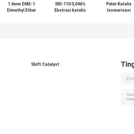
1.6mm DME-1
SKI-110 0,046%
Pelet Katalis
Dimethyl Ether
Ekstrusi katalis
Isomerisasi
Catalyst
isomerisasi
Platinum 0,32%
Extrudate
Platinum
0,32%
Tin
Shift Catalyst