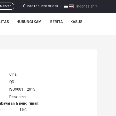
Quote request suatu
|
Indonesian
Mencari
ITAS
HUBUNGI KAMI
BERITA
KASUS
Cina
QD
ISO9001：2015
Deoxidizer
mbayaran & pengiriman:
der:
1 KG