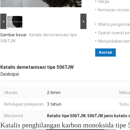
Harga:
Kemasan rincian:
Waktu pengirima
Syarat-syarat p
Gambar besar :
Katalis demetanisasi tipe
506TJW
Menyediakan ke
Kontak
Katalis demetanisasi tipe 506TJW
Deskripsi
Ukuran:
2-6mm
Kekua
Kehidupan pelayanan:
3 tahun
Suhu 
Menyoroti:
Katalis tipe 506TJW
,
506TJW jenis katalis
Katalis penghilangan karbon monoksida tip