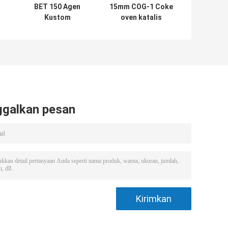
BET 150 Agen
15mm COG-1 Coke
Kustom
oven katalis
Penghilang
hidrodesulfurisasi
Hidrogen
ekstrudat
ggalkan pesan