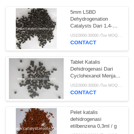
5mm LSBD
Dehydrogenation
Catalysts Dari 1,4-
Butanediol Toγ-
USD3000-30000 /Ton MOQ:1 KG
Butyrolactone
CONTACT
Tablet Katalis
Dehidrogenasi Dari
Cyclohexanol Menjadi
Cyclohexanone
USD3000-30000 /Ton MOQ:1 KG
CONTACT
Pelet katalis
dehidrogenasi
etilbenzena 0,3ml / g