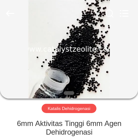
CATALYSTS
GROUP
CO.,LTD.
All
Rights
Reserved.
RUMAH
PRODUK
TENTANG
KAMI
TUR
PABRIK
Katalis Dehidrogenasi
6mm Aktivitas Tinggi 6mm Agen
KONTROL
Dehidrogenasi