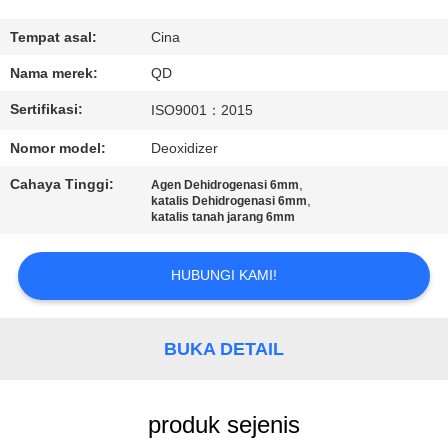
KUALITAS
Tempat asal:
Cina
HUBUNGI
Nama merek:
QD
KAMI
Sertifikasi:
ISO9001：2015
Nomor model:
Deoxidizer
BERITA
Cahaya Tinggi:
,
Agen Dehidrogenasi 6mm
,
katalis Dehidrogenasi 6mm
katalis tanah jarang 6mm
KASUS
HUBUNGI KAMI!
SITEMAP
BUKA DETAIL
PRIVACY
POLICY
produk sejenis