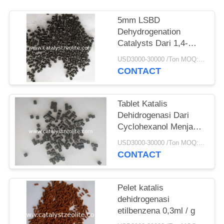
5mm LSBD
Dehydrogenation
Catalysts Dari 1,4-
Butanediol Toγ-
USD3000-30000 /Ton MOQ:1 KG
Butyrolactone
CONTACT
Tablet Katalis
Dehidrogenasi Dari
Cyclohexanol Menjadi
Cyclohexanone
USD3000-30000 /Ton MOQ:1 KG
CONTACT
Pelet katalis
dehidrogenasi
etilbenzena 0,3ml / g