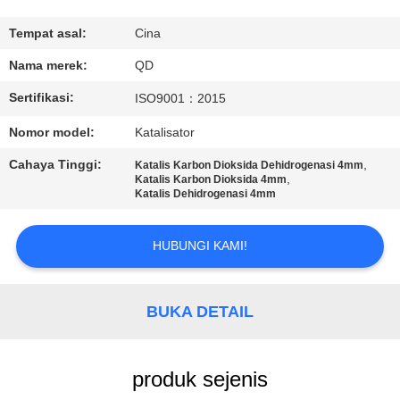
KUALITAS
Tempat asal:
Cina
HUBUNGI
Nama merek:
QD
KAMI
Sertifikasi:
ISO9001：2015
Nomor model:
Katalisator
BERITA
Cahaya Tinggi:
,
Katalis Karbon Dioksida Dehidrogenasi 4mm
,
Katalis Karbon Dioksida 4mm
Katalis Dehidrogenasi 4mm
KASUS
HUBUNGI KAMI!
SITEMAP
BUKA DETAIL
PRIVACY
POLICY
produk sejenis