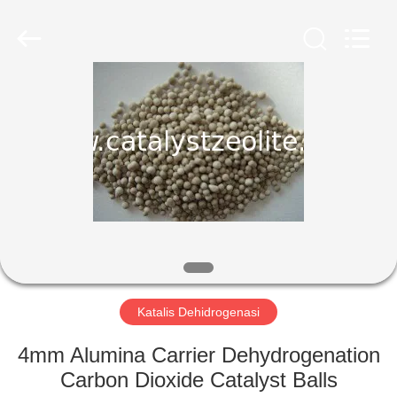
CATALYSTS
GROUP
CO.,LTD.
All
Rights
Reserved.
RUMAH
PRODUK
TENTANG
KAMI
TUR
PABRIK
Katalis Dehidrogenasi
4mm Alumina Carrier Dehydrogenation
KONTROL
Carbon Dioxide Catalyst Balls