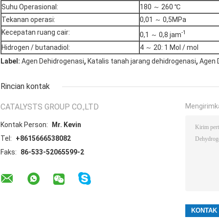
Suhu Operasional:
180 ～ 260 ℃
Tekanan operasi:
0,01 ～ 0,5MPa
Kecepatan ruang cair:
-1
0,1 ～ 0,8 jam
Hidrogen / butanadiol:
4 ～ 20: 1 Mol / mol
,
,
Label:
Agen Dehidrogenasi
Katalis tanah jarang dehidrogenasi
Agen 
Rincian kontak
CATALYSTS GROUP CO.,LTD
Mengirimk
Kontak Person:
Mr. Kevin
Tel:
+8615666538082
Faks:
86-533-52065599-2