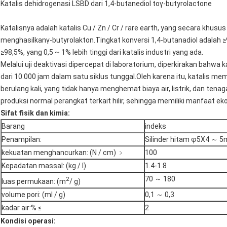
Katalis dehidrogenasi LSBD dari 1,4-butanediol toγ-butyrolactone
Katalisnya adalah katalis Cu / Zn / Cr / rare earth, yang secara khus
menghasilkanγ-butyrolakton.Tingkat konversi 1,4-butanadiol adalah ≥9
≥98,5%, yang 0,5 ~ 1% lebih tinggi dari katalis industri yang ada.
Melalui uji deaktivasi dipercepat di laboratorium, diperkirakan bahwa
dari 10.000 jam dalam satu siklus tunggal.Oleh karena itu, katalis mem
berulang kali, yang tidak hanya menghemat biaya air, listrik, dan tena
produksi normal perangkat terkait hilir, sehingga memiliki manfaat e
Sifat fisik dan kimia
:
Barang
indeks
Penampilan:
Silinder hitam φ5X4 ～ 
kekuatan menghancurkan: (N / cm) ﹥
100
Kepadatan massal: (kg / l)
1.4-1.8
70 ～ 180
2
luas permukaan: (m
/ g)
volume pori: (ml / g)
0,1 ～ 0,3
kadar air:% ≤
2
Kondisi operasi
: