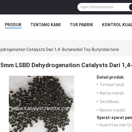
PRODUK
TENTANG KAMI
TUR PABRIK
KONTROL KUAL
rogenation Catalysts Dari 1,4- Butanediol Toγ-Butyrolactone
5mm LSBD Dehydrogenation Catalysts Dari 1,4-
Detail produk:
Tempat asal:
Nama merek:
Sertifikasi:
Nomor model:
Syarat-syarat pe
Kuantitas min Or