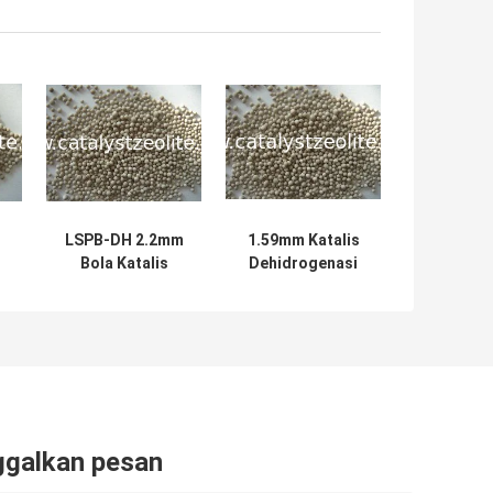
LSPB-DH 2.2mm
1.59mm Katalis
Bola Katalis
Dehidrogenasi
on
Dehidrogenasi
Butan
e
Butana
ggalkan pesan