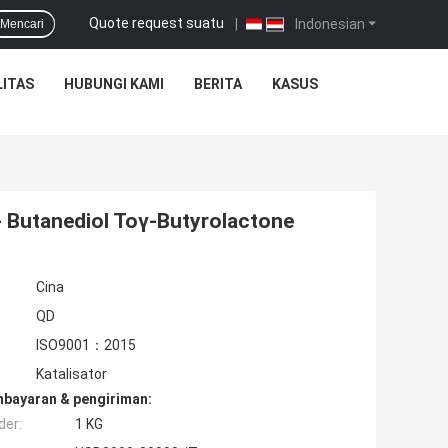
Quote request suatu
|
Indonesian
Mencari
ITAS
HUBUNGI KAMI
BERITA
KASUS
 Butanediol Toγ-Butyrolactone
Cina
QD
ISO9001：2015
Katalisator
mbayaran & pengiriman:
der:
1 KG