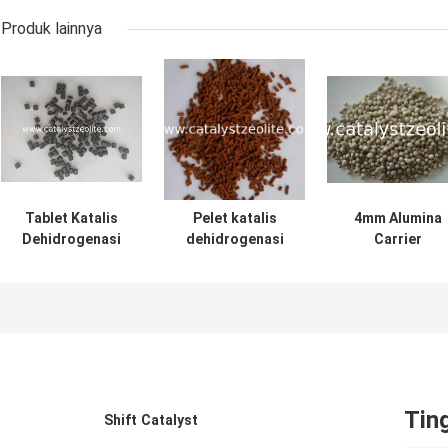
Produk lainnya
Tablet Katalis
Pelet katalis
4mm Alumina
Dehidrogenasi
dehidrogenasi
Carrier
Dari Cyclohexanol
etilbenzena 0,3ml
Dehydrogenati
Menjadi
/ g
Carbon Dioxid
Cyclohexanone
Catalyst Balls
Tin
Shift Catalyst