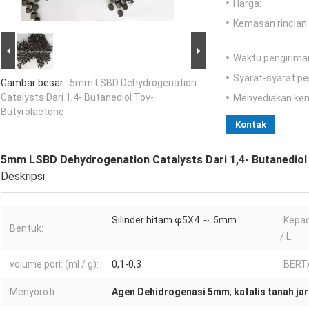
Harga:
Kemasan rincian:
Waktu pengirima
Syarat-syarat p
Gambar besar :
5mm LSBD Dehydrogenation
Catalysts Dari 1,4- Butanediol Toγ-
Menyediakan ke
Butyrolactone
Kontak
5mm LSBD Dehydrogenation Catalysts Dari 1,4- Butanediol
Deskripsi
Silinder hitam φ5X4 ～ 5mm
Kepad
Bentuk:
/ L:
volume pori: (ml / g):
0,1-0,3
BERT
Menyoroti:
Agen Dehidrogenasi 5mm
,
katalis tanah j