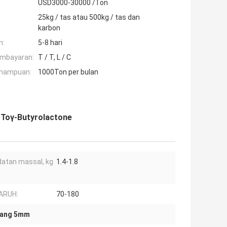
USD3000-30000 /Ton
25kg / tas atau 500kg / tas dan
karbon
n:
5-8 hari
embayaran:
T / T, L / C
mampuan:
1000Ton per bulan
 Toγ-Butyrolactone
atan massal, kg
1.4-1.8
ARUH:
70-180
arang 5mm