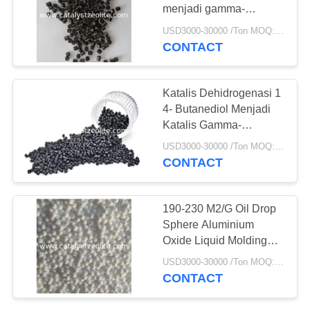
menjadi gamma-
butyrolactone
USD3000-30000 /Ton MOQ:1 KG
CONTACT
Katalis Dehidrogenasi 1
4- Butanediol Menjadi
Katalis Gamma-
Butyrolactone
USD3000-30000 /Ton MOQ:1 KG
CONTACT
190-230 M2/G Oil Drop
Sphere Aluminium
Oxide Liquid Molding
Gamma Alumina Y-
USD3000-30000 /Ton MOQ:1 Kg
Al2O3 Pembawa Katalis
CONTACT