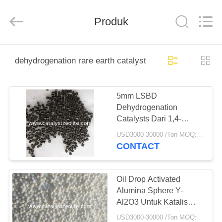
CATALYSTS
GROUP
CO.,LTD.
Produk
All
Rights
Reserved.
RUMAH
dehydrogenation rare earth catalyst
PRODUK
5mm LSBD
Dehydrogenation
TENTANG
Catalysts Dari 1,4-
KAMI
Butanediol Toγ-
USD3000-30000 /Ton MOQ:1 KG
Butyrolactone
CONTACT
TUR
PABRIK
Oil Drop Activated
Alumina Sphere Y-
Al2O3 Untuk Katalis
KONTROL
Gamma Alumina Untuk
USD3000-30000 /Ton MOQ:1 Kg