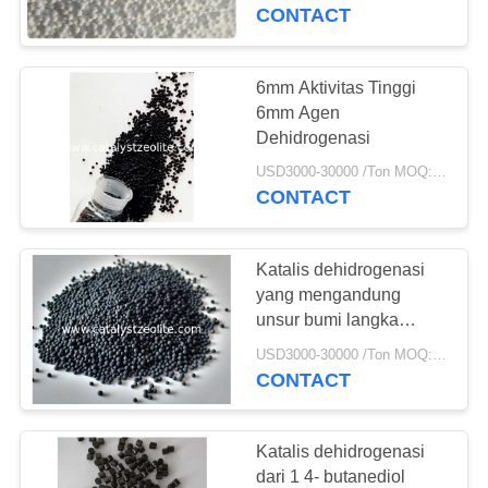
KUALITAS
Dehidrogenasi Propana
CONTACT
HUBUNGI
6mm Aktivitas Tinggi
KAMI
6mm Agen
Dehidrogenasi
BERITA
USD3000-30000 /Ton MOQ:1 KG
CONTACT
KASUS
Katalis dehidrogenasi
yang mengandung
SITEMAP
unsur bumi langka
(komposisi aktif Pt, Pd)
USD3000-30000 /Ton MOQ:1 Kg
untuk pemurnian CO2
CONTACT
PRIVACY
POLICY
Katalis dehidrogenasi
dari 1 4- butanediol