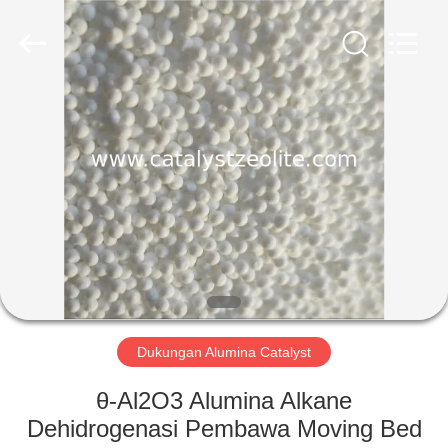
CATALYSTS
GROUP
CO.,LTD.
All
Rights
Reserved.
RUMAH
PRODUK
TENTANG
KAMI
TUR
PABRIK
Dukungan Alumina Catalyst
θ-Al2O3 Alumina Alkane
KONTROL
Dehidrogenasi Pembawa Moving Bed