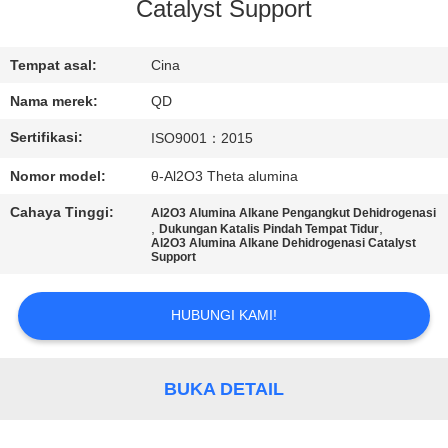
KUALITAS
Catalyst Support
HUBUNGI
Tempat asal:
Cina
KAMI
Nama merek:
QD
Sertifikasi:
ISO9001：2015
BERITA
Nomor model:
θ-Al2O3 Theta alumina
Cahaya Tinggi:
Al2O3 Alumina Alkane Pengangkut Dehidrogenasi
KASUS
,
,
Dukungan Katalis Pindah Tempat Tidur
Al2O3 Alumina Alkane Dehidrogenasi Catalyst
Support
SITEMAP
HUBUNGI KAMI!
PRIVACY
POLICY
BUKA DETAIL