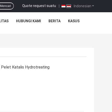
Quote request suatu
|
Indonesian
Mencari
ITAS
HUBUNGI KAMI
BERITA
KASUS
elet Katalis Hydrotreating