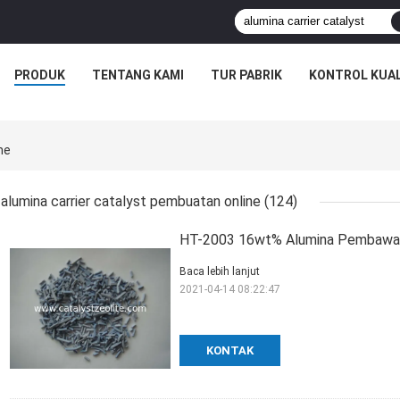
PRODUK
TENTANG KAMI
TUR PABRIK
KONTROL KUAL
ne
alumina carrier catalyst pembuatan online
(124)
HT-2003 16wt% Alumina Pembawa P
Baca lebih lanjut
2021-04-14 08:22:47
KONTAK