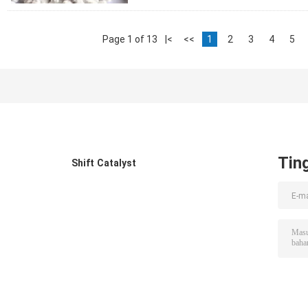
Page 1 of 13
|<
<<
1
2
3
4
5
Tin
Shift Catalyst