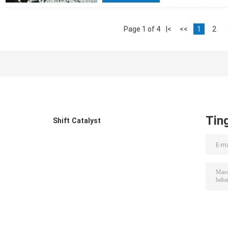
Page 1 of 4
|<
<<
1
2
Tin
Shift Catalyst