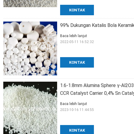
KONTAK
99% Dukungan Katalis Bola Keramik 
Baca lebih lanjut
2022-05-11 16:52:32
KONTAK
1.6-1.8mm Alumina Sphere γ-Al2O3
CCR Catalyst Carrier 0,4% Sn Cata
Baca lebih lanjut
2023-10-16 11:44:55
KONTAK