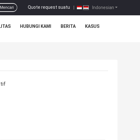
Quote request suatu
|
Indonesian
Mencari
ITAS
HUBUNGI KAMI
BERITA
KASUS
tif