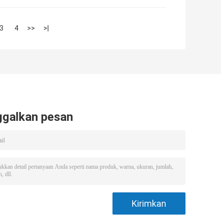
3
4
>>
>|
ggalkan pesan