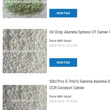
KONTAK
Oil Drop Alumina Sphere Of Carrie
Baca lebih lanjut
2023-10-16 14:12:09
KONTAK
50n/Pcs 0.7ml/G Gamma Alumina Sp
CCR Catalyst Carrier
Baca lebih lanjut
2023-10-16 14:10:03