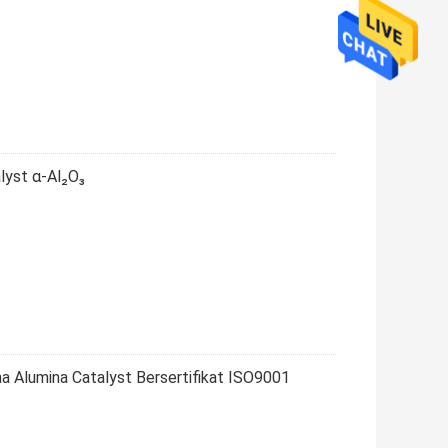
lyst α-Al₂O₃
a Alumina Catalyst Bersertifikat ISO9001