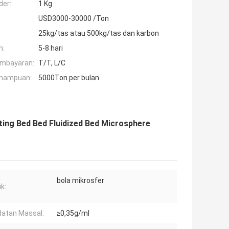
der:
1 Kg
USD3000-30000 /Ton
25kg/tas atau 500kg/tas dan karbon
n:
5-8 hari
embayaran:
T/T, L/C
mampuan:
5000Ton per bulan
ating Bed Bed Fluidized Bed Microsphere
bola mikrosfer
k:
atan Massal:
≥0,35g/ml