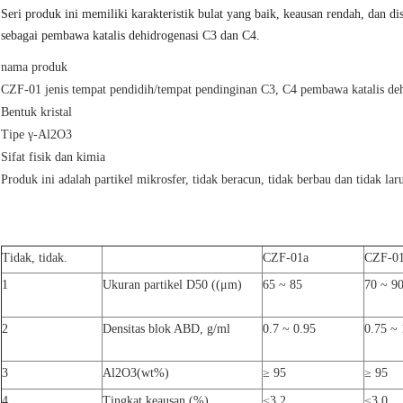
Seri produk ini memiliki karakteristik bulat yang baik, keausan rendah, dan di
sebagai pembawa katalis dehidrogenasi C3 dan C4.
nama produk
CZF-01 jenis tempat pendidih/tempat pendinginan C3, C4 pembawa katalis de
Bentuk kristal
Tipe γ-Al2O3
Sifat fisik dan kimia
Produk ini adalah partikel mikrosfer, tidak beracun, tidak berbau dan tidak lar
Tidak, tidak.
CZF-01a
CZF-0
1
Ukuran partikel D50 ((μm)
65 ~ 85
70 ~ 9
2
Densitas blok ABD, g/ml
0.7 ~ 0.95
0.75 ~ 
3
Al
2
O
3
(wt%)
≥ 95
≥ 95
4
Tingkat keausan (%)
≤3.2
≤3.0