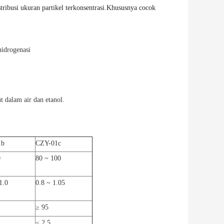
stribusi ukuran partikel terkonsentrasi.Khususnya cocok
hidrogenasi
ut dalam air dan etanol.
1b
CZY-01c
0
80 ~ 100
1.0
0.8 ~ 1.05
≥ 95
≤ 2.5