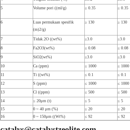
5
Volume pori ((ml/g)
≥ 0.35
≥ 0.35
6
Luas permukaan spesifik
≥ 130
≥ 130
(m)
2
/g)
7
Tidak.
2
O ((wt%)
≤3.0
≤3.0
8
Fa
2
O
3
(wt%)
≤ 0.08
≤ 0.08
9
SiO
2
(wt%)
≤3.0
≤3.0
10
Ca (ppm)
≤ 1000
≤ 1000
11
Ti ((wt%)
≤ 0.1
≤ 0.1
12
S (ppm)
≤ 1000
≤ 1000
13
Cl ((ppm)
≤ 500
≤ 500
14
≤ 20μm (t)
≤ 5
≤ 5
15
0 ~ 40 μm (%)
≤ 20
≤ 20
16
0 ~ 150μm ((Wt%)
≤ 92
≤ 92
catalys@catalystzeolite.com