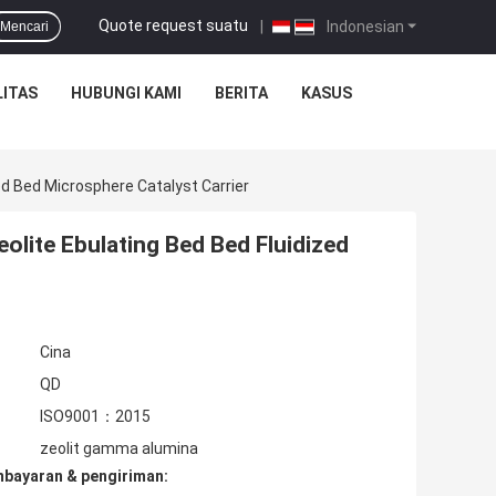
Quote request suatu
|
Indonesian
Mencari
ITAS
HUBUNGI KAMI
BERITA
KASUS
ed Bed Microsphere Catalyst Carrier
eolite Ebulating Bed Bed Fluidized
Cina
QD
ISO9001：2015
zeolit ​​gamma alumina
mbayaran & pengiriman: