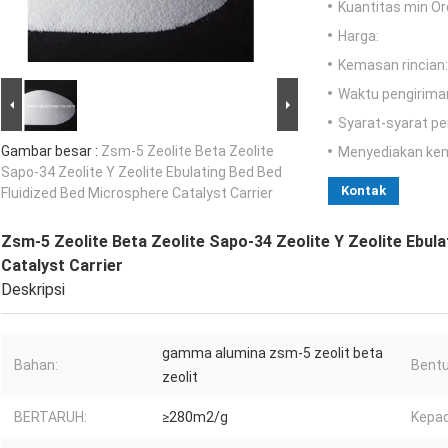
Kuantitas min Or
Harga:
Kemasan rincian:
Waktu pengirima
Syarat-syarat p
Gambar besar :
Zsm-5 Zeolite Beta Zeolite
Menyediakan ke
Sapo-34 Zeolite Y Zeolite Ebulating Bed Bed
Kontak
Fluidized Bed Microsphere Catalyst Carrier
Zsm-5 Zeolite Beta Zeolite Sapo-34 Zeolite Y Zeolite Ebul
Catalyst Carrier
Deskripsi
gamma alumina zsm-5 zeolit ​​​​beta
Bahan:
Bentu
zeolit
BERTARUH:
≥280m2/g
Kepad