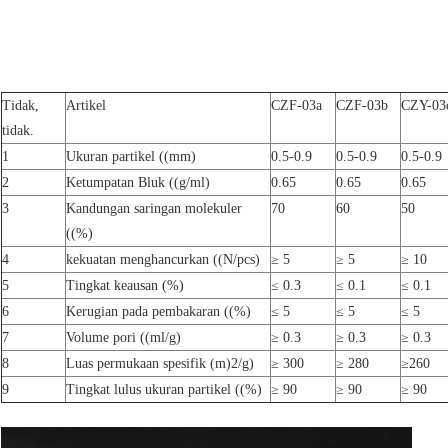
Tidak,
Artikel
CZF-03a
CZF-03b
CZY-03
tidak.
1
Ukuran partikel ((mm)
0.5-0.9
0.5-0.9
0.5-0.9
2
Ketumpatan Bluk ((g/ml)
0.65
0.65
0.65
3
Kandungan saringan molekuler
70
60
50
((%)
4
kekuatan menghancurkan ((N/pcs)
≥ 5
≥ 5
≥ 10
5
Tingkat keausan (%)
≤ 0.3
≤ 0.1
≤ 0.1
6
Kerugian pada pembakaran ((%)
≤ 5
≤ 5
≤ 5
7
Volume pori ((ml/g)
≥ 0.3
≥ 0.3
≥ 0.3
8
Luas permukaan spesifik (m)
2
/g)
≥ 300
≥ 280
≥260
9
Tingkat lulus ukuran partikel ((%)
≥ 90
≥ 90
≥ 90