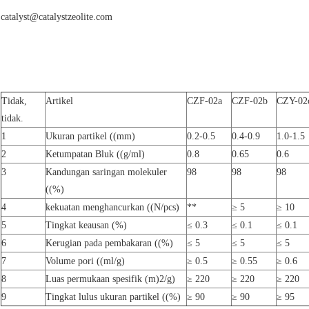
catalyst@catalystzeolite.com
Tidak,
Artikel
CZF-02a
CZF-02b
CZY-02
tidak.
1
Ukuran partikel ((mm)
0.2-0.5
0.4-0.9
1.0-1.5
2
Ketumpatan Bluk ((g/ml)
0.8
0.65
0.6
3
Kandungan saringan molekuler
98
98
98
((%)
4
kekuatan menghancurkan ((N/pcs)
**
≥ 5
≥ 10
5
Tingkat keausan (%)
≤ 0.3
≤ 0.1
≤ 0.1
6
Kerugian pada pembakaran ((%)
≤ 5
≤ 5
≤ 5
7
Volume pori ((ml/g)
≥ 0.5
≥ 0.55
≥ 0.6
8
Luas permukaan spesifik (m)
2
/g)
≥ 220
≥ 220
≥ 220
9
Tingkat lulus ukuran partikel ((%)
≥ 90
≥ 90
≥ 95