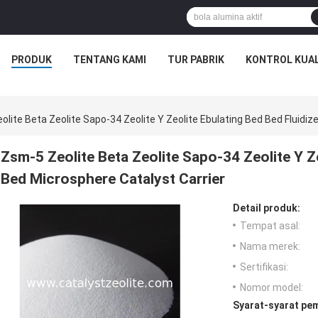
PRODUK
TENTANG KAMI
TUR PABRIK
KONTROL KUAL
lite Beta Zeolite Sapo-34 Zeolite Y Zeolite Ebulating Bed Bed Fluidiz
Zsm-5 Zeolite Beta Zeolite Sapo-34 Zeolite Y Z
Bed Microsphere Catalyst Carrier
Detail produk:
Tempat asal:
Nama merek:
Sertifikasi:
Nomor model:
Syarat-syarat pe