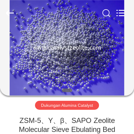
CATALYSTS
GROUP
CO.,LTD.
All
Rights
Reserved.
RUMAH
PRODUK
TENTANG
KAMI
TUR
PABRIK
Dukungan Alumina Catalyst
ZSM-5、Y、β、SAPO Zeolite
KONTROL
Molecular Sieve Ebulating Bed