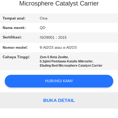
KUALITAS
Microsphere Catalyst Carrier
HUBUNGI
Tempat asal:
Cina
KAMI
Nama merek:
QD
Sertifikasi:
ISO9001：2015
BERITA
Nomor model:
θ-Al2O3 atau α-Al2O3
Cahaya Tinggi:
,
Zsm-5 Beta Zeolite
KASUS
,
0.3g/ml Pembawa Katalis Mikrosfer
Ebuling Bed Microsphere Catalyst Carrier
SITEMAP
HUBUNGI KAMI!
PRIVACY
BUKA DETAIL
POLICY