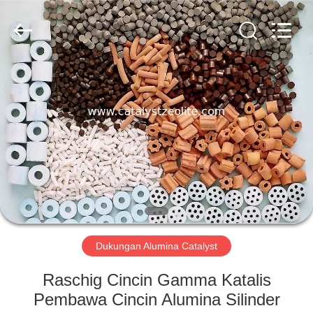
CATALYSTS
GROUP
CO.,LTD.
All
Rights
Reserved.
RUMAH
PRODUK
TENTANG
KAMI
TUR
PABRIK
Dukungan Alumina Catalyst
Raschig Cincin Gamma Katalis
KONTROL
Pembawa Cincin Alumina Silinder