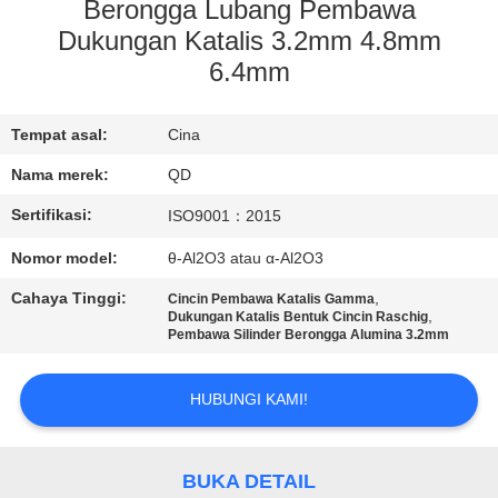
KUALITAS
Berongga Lubang Pembawa
Dukungan Katalis 3.2mm 4.8mm
6.4mm
HUBUNGI
KAMI
Tempat asal:
Cina
Nama merek:
QD
BERITA
Sertifikasi:
ISO9001：2015
KASUS
Nomor model:
θ-Al2O3 atau α-Al2O3
Cahaya Tinggi:
,
Cincin Pembawa Katalis Gamma
,
SITEMAP
Dukungan Katalis Bentuk Cincin Raschig
Pembawa Silinder Berongga Alumina 3.2mm
PRIVACY
HUBUNGI KAMI!
POLICY
BUKA DETAIL