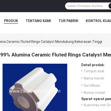
PRODUK
TENTANG KAMI
TUR PABRIK
KONTROL KUAL
ina Ceramic Fluted Rings Catalyst Mendukung Kekerasan Tinggi
99% Alumina Ceramic Fluted Rings Catalyst M
Detail produk:
Tempat asal:
Nama merek:
Sertifikasi:
Nomor model:
Syarat-syarat pe
Kuantitas min Or