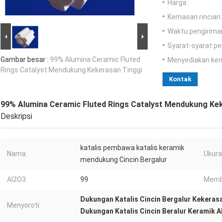
Harga:
Kemasan rincian:
Waktu pengirima
Syarat-syarat p
Gambar besar :
99% Alumina Ceramic Fluted
Menyediakan ke
Rings Catalyst Mendukung Kekerasan Tinggi
Kontak
99% Alumina Ceramic Fluted Rings Catalyst Mendukung Ke
Deskripsi
katalis pembawa katalis keramik
Nama:
Ukura
mendukung Cincin Bergalur
Al2O3:
99
Memb
Dukungan Katalis Cincin Bergalur Kekeras
Menyoroti:
Dukungan Katalis Cincin Beralur Keramik 