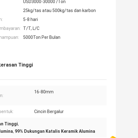
USD3000-30000 /Ton
25kg/tas atau 500kg/tas dan karbon
n:
5-8 hari
embayaran:
T/T, L/C
mampuan:
5000Ton Per Bulan
kerasan Tinggi
16-80mm
n:
entuk:
Cincin Bergalur
an Tinggi
,
Alumina
,
99% Dukungan Katalis Keramik Alumina