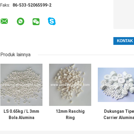
Faks:
86-533-52065599-2
Produk lainnya
LS 0.65kg / L 3mm
12mm Raschig
Dukungan Tipe
Bola Alumina
Ring
Carrier Alumin
Aktif
Hydrogenation
Catalyst α-Al₂O
Protectant