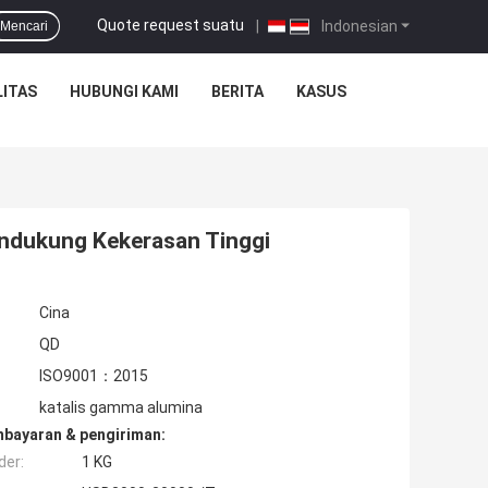
Quote request suatu
|
Indonesian
Mencari
ITAS
HUBUNGI KAMI
BERITA
KASUS
endukung Kekerasan Tinggi
Cina
QD
ISO9001：2015
katalis gamma alumina
mbayaran & pengiriman:
der:
1 KG