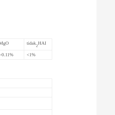
MgO
tidak
HAI
2
~0.11%
<1%