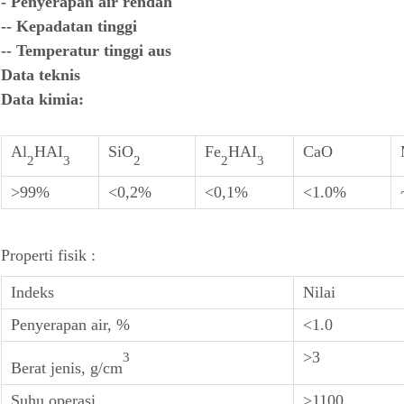
- Penyerapan air rendah
-- Kepadatan tinggi
-- Temperatur tinggi aus
Data teknis
Data kimia:
Al
HAI
SiO
Fe
HAI
CaO
2
3
2
2
3
>99%
<0,2%
<0,1%
<1.0%
Properti fisik :
Indeks
Nilai
Penyerapan air, %
<1.0
>3
3
Berat jenis, g/cm
Suhu operasi,
>1100