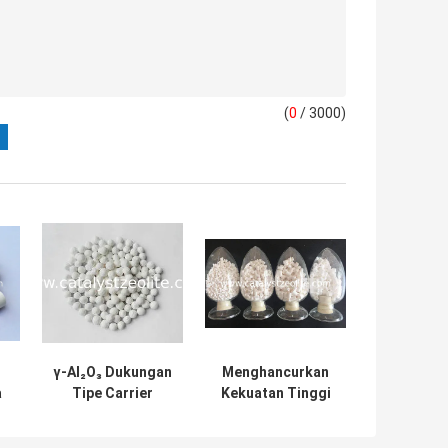
(
0
/ 3000)
γ-Al₂O₃ Dukungan
Menghancurkan
a
Tipe Carrier
Kekuatan Tinggi
₃
Alumina Catalyst
1.5mm Raschig
Ring Carrier