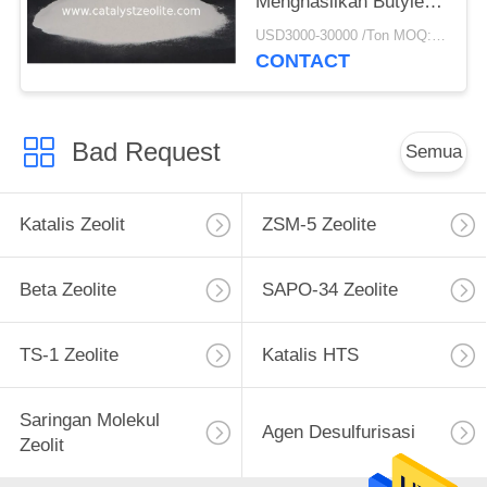
Menghasilkan Butylene
Lebih Banyak Untuk
USD3000-30000 /Ton MOQ:1 KG
Penyulingan
CONTACT
Bad Request
Semua
Katalis Zeolit
ZSM-5 Zeolite
Beta Zeolite
SAPO-34 Zeolite
TS-1 Zeolite
Katalis HTS
Saringan Molekul
Agen Desulfurisasi
Zeolit