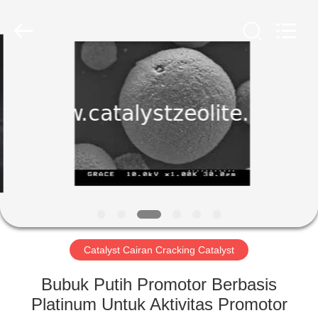
CATALYSTS
GROUP
CO.,LTD.
All
Rights
Reserved.
RUMAH
PRODUK
TENTANG
KAMI
TUR
PABRIK
Catalyst Cairan Cracking Catalyst
Bubuk Putih Promotor Berbasis
KONTROL
Platinum Untuk Aktivitas Promotor