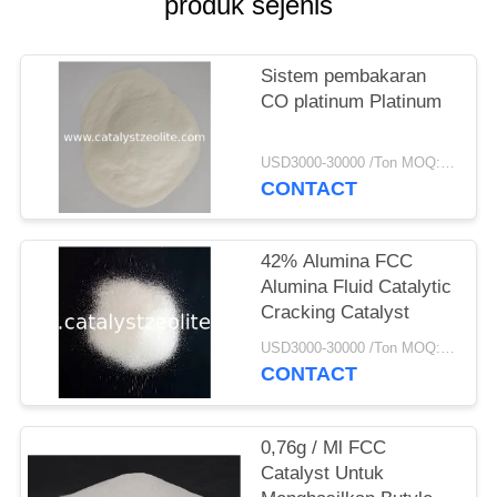
produk sejenis
Sistem pembakaran
CO platinum Platinum
USD3000-30000 /Ton MOQ:1 KG
CONTACT
42% Alumina FCC
Alumina Fluid Catalytic
Cracking Catalyst
USD3000-30000 /Ton MOQ:1 KG
CONTACT
0,76g / Ml FCC
Catalyst Untuk