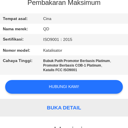
KUALITAS
Pembakaran Maksimum
HUBUNGI
Tempat asal:
Cina
KAMI
Nama merek:
QD
Sertifikasi:
ISO9001：2015
BERITA
Nomor model:
Katalisator
Cahaya Tinggi:
,
Bubuk Putih Promotor Berbasis Platinum
KASUS
,
Promotor Berbasis COB-1 Platinum
Katalis FCC ISO9001
SITEMAP
HUBUNGI KAMI!
PRIVACY
BUKA DETAIL
POLICY