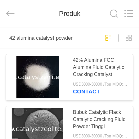
CATALYSTS
GROUP
CO.,LTD.
Produk
All
Rights
Reserved.
RUMAH
42 alumina catalyst powder
PRODUK
42% Alumina FCC
Alumina Fluid Catalytic
TENTANG
Cracking Catalyst
KAMI
USD3000-30000 /Ton MOQ:1 KG
CONTACT
TUR
PABRIK
Bubuk Catalytic Flack
Catalytic Cracking Fluid
Powder Tinggi
KONTROL
USD3000-30000 /Ton MOQ:1 KG