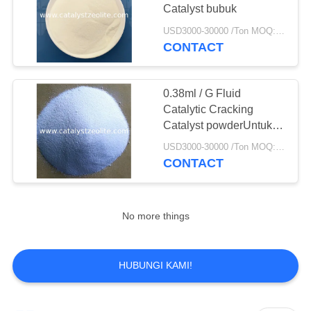
Catalyst bubuk
USD3000-30000 /Ton MOQ:1 KG
CONTACT
0.38ml / G Fluid
Catalytic Cracking
Catalyst powderUntuk
Pengilangan Minyak
USD3000-30000 /Ton MOQ:1 KG
Bumi
CONTACT
No more things
HUBUNGI KAMI!