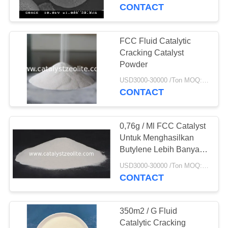
KUALITAS
CONTACT
HUBUNGI
FCC Fluid Catalytic
KAMI
Cracking Catalyst
Powder
BERITA
USD3000-30000 /Ton MOQ:1 KG
CONTACT
KASUS
0,76g / Ml FCC Catalyst
Untuk Menghasilkan
SITEMAP
Butylene Lebih Banyak
Untuk Penyulingan
USD3000-30000 /Ton MOQ:1 KG
CONTACT
PRIVACY
POLICY
350m2 / G Fluid
Catalytic Cracking