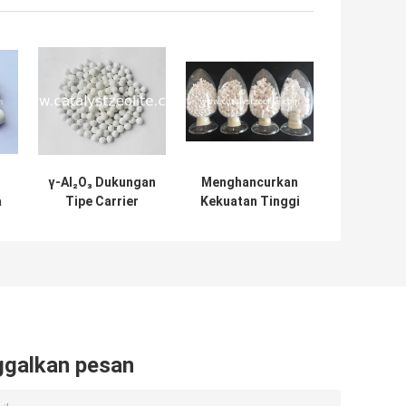
γ-Al₂O₃ Dukungan
Menghancurkan
a
Tipe Carrier
Kekuatan Tinggi
₃
Alumina Catalyst
1.5mm Raschig
Ring Carrier
Catalyst
ggalkan pesan