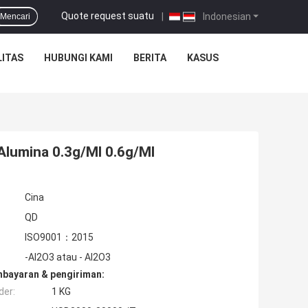
Quote request suatu
|
Indonesian
Mencari
ITAS
HUBUNGI KAMI
BERITA
KASUS
Alumina 0.3g/Ml 0.6g/Ml
Cina
QD
ISO9001：2015
-Al2O3 atau - Al2O3
mbayaran & pengiriman:
der:
1 KG