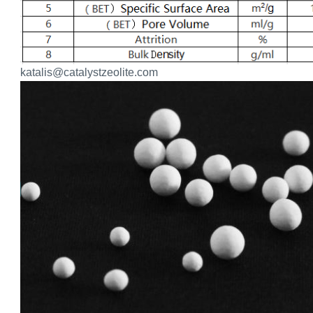
katalis@catalystzeolite.com