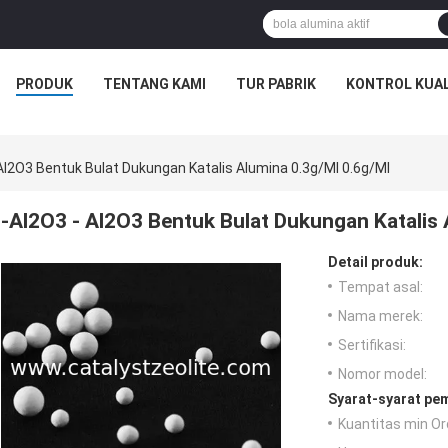
PRODUK
TENTANG KAMI
TUR PABRIK
KONTROL KUAL
 Al2O3 Bentuk Bulat Dukungan Katalis Alumina 0.3g/Ml 0.6g/Ml
-Al2O3 - Al2O3 Bentuk Bulat Dukungan Katalis 
Detail produk:
Tempat asal:
Nama merek:
Sertifikasi:
Nomor model:
Syarat-syarat pe
Kuantitas min Or