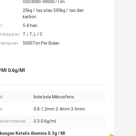
USD3000-30000 /Ton
25kg / tas atau 500kg / tas dan
karbon
n:
5-8 hari
embayaran:
T / T, L / C
mampuan:
5000Ton Per Bulan
/Ml 0.6g/Ml
k:
bola bola Mikrosferis
n:
0.8-1.2mm 2-4mm 3-5mm
atan massal:
0.3-0.6g/ml
kungan Katalis Alumina 0
,
3g / Ml