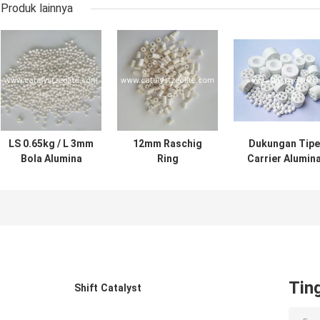
Produk lainnya
LS 0.65kg / L 3mm
12mm Raschig
Dukungan Tipe
Bola Alumina
Ring
Carrier Alumin
Aktif
Hydrogenation
Catalyst α-Al₂O
Protectant
Catalyst Carrier
Tin
Shift Catalyst