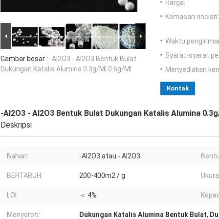
Harga:
Kemasan rincian:
Waktu pengirima
Syarat-syarat p
Gambar besar :
-Al2O3 - Al2O3 Bentuk Bulat
Dukungan Katalis Alumina 0.3g/Ml 0.6g/Ml
Menyediakan ke
Kontak
-Al2O3 - Al2O3 Bentuk Bulat Dukungan Katalis Alumina 0.3g
Deskripsi
Bahan:
-Al2O3 atau - Al2O3
Bentu
BERTARUH:
200-400m2 / g
Ukura
LOI:
＜ 4%
Kepad
Menyoroti:
Dukungan Katalis Alumina Bentuk Bulat
,
Du