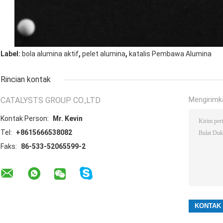
,
,
Label:
bola alumina aktif
pelet alumina
katalis Pembawa Alumina
Rincian kontak
CATALYSTS GROUP CO.,LTD
Mengirimk
Kontak Person:
Mr. Kevin
Tel:
+8615666538082
Faks:
86-533-52065599-2