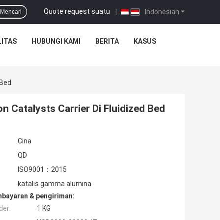
Quote request suatu
|
Indonesian
Mencari
ITAS
HUBUNGI KAMI
BERITA
KASUS
 Bed
Catalysts Carrier Di Fluidized Bed
Cina
QD
ISO9001：2015
katalis gamma alumina
mbayaran & pengiriman:
der:
1 KG