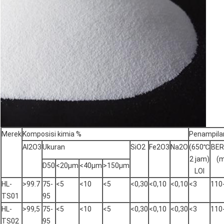
Merek
Komposisi kimia %
Penampilan
Al2O3
Ukuran
SiO2
Fe2O3
Na2O
(650℃
BER
2 jam)
(m
D50
<20μm
<40μm
>150μm
LOI
HL-
>99.7
75-
<5
<10
<5
<0,30
<0,10
<0,10
<3
110
TS01
95
HL-
>99,5
75-
<5
<10
<5
<0,30
<0,10
<0,30
<3
110
TS02
95