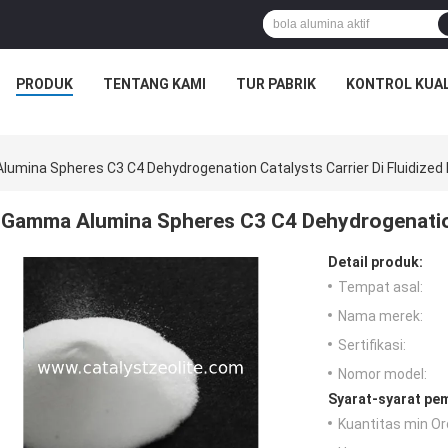
PRODUK
TENTANG KAMI
TUR PABRIK
KONTROL KUAL
umina Spheres C3 C4 Dehydrogenation Catalysts Carrier Di Fluidized
Gamma Alumina Spheres C3 C4 Dehydrogenation 
Detail produk:
Tempat asal:
Nama merek:
Sertifikasi:
Nomor model:
Syarat-syarat pe
Kuantitas min Or