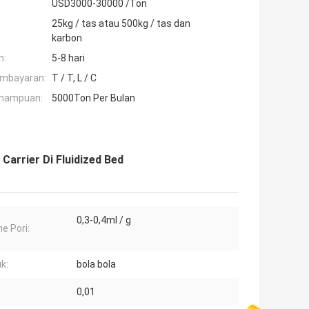
USD3000-30000 /Ton
25kg / tas atau 500kg / tas dan
karbon
n:
5-8 hari
embayaran:
T / T, L / C
mampuan:
5000Ton Per Bulan
arrier Di Fluidized Bed
0,3-0,4ml / g
e Pori:
k:
bola bola
:
0,01