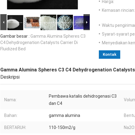
Harga:
Kemasan rincian:
Waktu pengirima
Syarat-syarat p
Gambar besar :
Gamma Alumina Spheres C3
C4 Dehydrogenation Catalysts Carrier Di
Menyediakan ke
Fluidized Bed
Kontak
Gamma Alumina Spheres C3 C4 Dehydrogenation Catalysts C
Deskripsi
Pembawa katalis dehidrogenasi C3
Nama:
Volum
dan C4
Bahan:
gamma alumina
Bentu
BERTARUH:
110-150m2/g
Na2O