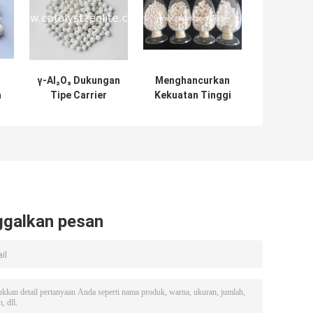
γ-Al₂O₃ Dukungan
Menghancurkan
a
Tipe Carrier
Kekuatan Tinggi
₃
Alumina Catalyst
1.5mm Raschig
Ring Carrier
Catalyst
ggalkan pesan