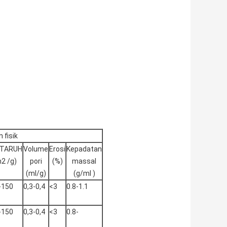
 fisik
TARUH
Volume
Erosi
Kepadatan
2 /g)
pori
(%)
massal
(ml/g)
(g/ml )
-150
0,3-0,4
<3
0.8-1.1
-150
0,3-0,4
<3
0.8-