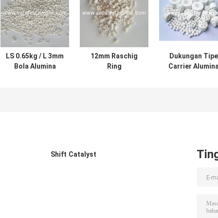
LS 0.65kg / L 3mm
12mm Raschig
Dukungan Tipe
Bola Alumina
Ring
Carrier Alumin
Aktif
Hydrogenation
Catalyst α-Al₂O
Protectant
Catalyst Carrier
Tin
Shift Catalyst