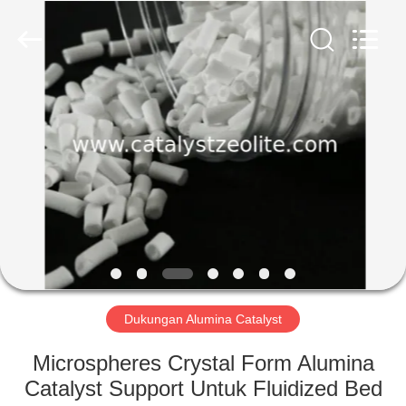
CATALYSTS
GROUP
CO.,LTD.
All
Rights
Reserved.
RUMAH
PRODUK
TENTANG
KAMI
TUR
PABRIK
Dukungan Alumina Catalyst
Microspheres Crystal Form Alumina
KONTROL
Catalyst Support Untuk Fluidized Bed