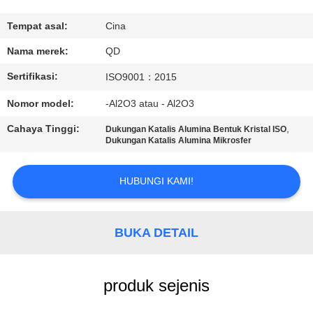
KUALITAS
Tempat asal:
Cina
HUBUNGI
Nama merek:
QD
KAMI
Sertifikasi:
ISO9001：2015
Nomor model:
-Al2O3 atau - Al2O3
BERITA
Cahaya Tinggi:
,
Dukungan Katalis Alumina Bentuk Kristal ISO
Dukungan Katalis Alumina Mikrosfer
KASUS
HUBUNGI KAMI!
SITEMAP
BUKA DETAIL
PRIVACY
POLICY
produk sejenis