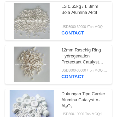
LS 0.65kg / L 3mm
Bola Alumina Aktif
USD3000-30000 /Ton MOQ:1 KG
CONTACT
12mm Raschig Ring
Hydrogenation
Protectant Catalyst
Carrier
USD3000-30000 /Ton MOQ:1 KG
CONTACT
Dukungan Tipe Carrier
Alumina Catalyst α-
Al₂O₃
USD300-10000 Ton MOQ:1 KG