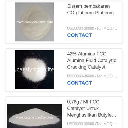
Sistem pembakaran
CO platinum Platinum
USD3000-30000 /Ton MOQ:1 KG
CONTACT
42% Alumina FCC
Alumina Fluid Catalytic
Cracking Catalyst
USD3000-30000 /Ton MOQ:1 KG
CONTACT
0,76g / Ml FCC
Catalyst Untuk
Menghasilkan Butylene
Lebih Banyak Untuk
USD3000-30000 /Ton MOQ:1 KG