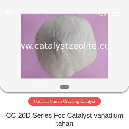
CATALYSTS
GROUP
CO.,LTD.
All
Rights
Reserved.
RUMAH
PRODUK
TENTANG
KAMI
TUR
PABRIK
Catalyst Cairan Cracking Catalyst
CC-20D Series Fcc Catalyst vanadium
KONTROL
tahan