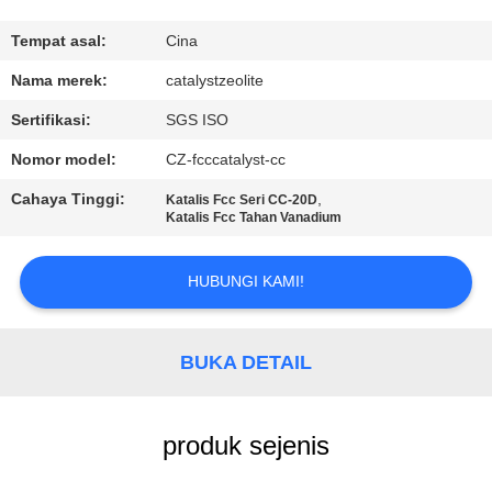
KUALITAS
Tempat asal:
Cina
HUBUNGI
Nama merek:
catalystzeolite
KAMI
Sertifikasi:
SGS ISO
Nomor model:
CZ-fcccatalyst-cc
BERITA
Cahaya Tinggi:
,
Katalis Fcc Seri CC-20D
Katalis Fcc Tahan Vanadium
KASUS
HUBUNGI KAMI!
SITEMAP
BUKA DETAIL
PRIVACY
POLICY
produk sejenis