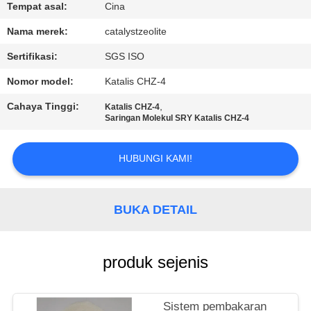
KUALITAS
Tempat asal:
Cina
Nama merek:
catalystzeolite
HUBUNGI
Sertifikasi:
SGS ISO
KAMI
Nomor model:
Katalis CHZ-4
Cahaya Tinggi:
,
Katalis CHZ-4
BERITA
Saringan Molekul SRY Katalis CHZ-4
KASUS
HUBUNGI KAMI!
SITEMAP
BUKA DETAIL
PRIVACY
produk sejenis
POLICY
Sistem pembakaran