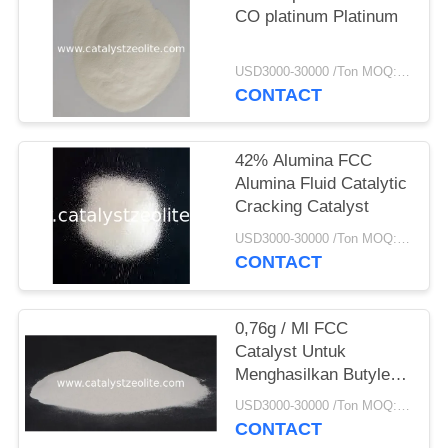
CO platinum Platinum
USD3000-30000 /Ton MOQ:1 KG
CONTACT
42% Alumina FCC
Alumina Fluid Catalytic
Cracking Catalyst
USD3000-30000 /Ton MOQ:1 KG
CONTACT
0,76g / Ml FCC
Catalyst Untuk
Menghasilkan Butylene
Lebih Banyak Untuk
USD3000-30000 /Ton MOQ:1 KG
Penyulingan
CONTACT