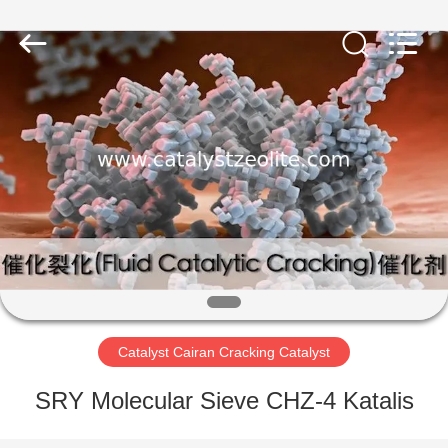
CATALYSTS
GROUP
CO.,LTD.
All
Rights
Reserved.
RUMAH
PRODUK
TENTANG
KAMI
TUR
PABRIK
Catalyst Cairan Cracking Catalyst
SRY Molecular Sieve CHZ-4 Katalis
KONTROL