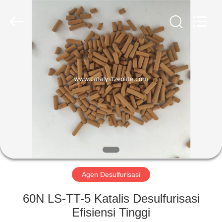
CATALYSTS
GROUP
CO.,LTD.
All
Rights
Reserved.
RUMAH
PRODUK
TENTANG
KAMI
TUR
PABRIK
Agen Desulfurisasi
60N LS-TT-5 Katalis Desulfurisasi
KONTROL
Efisiensi Tinggi