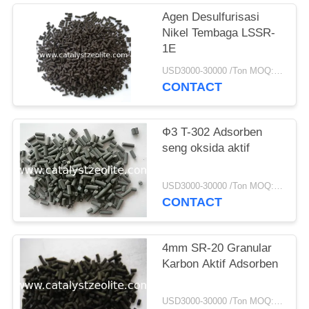
Agen Desulfurisasi
Nikel Tembaga LSSR-
1E
USD3000-30000 /Ton MOQ:1 KG
CONTACT
Ф3 T-302 Adsorben
seng oksida aktif
USD3000-30000 /Ton MOQ:1 KG
CONTACT
4mm SR-20 Granular
Karbon Aktif Adsorben
USD3000-30000 /Ton MOQ:1 KG