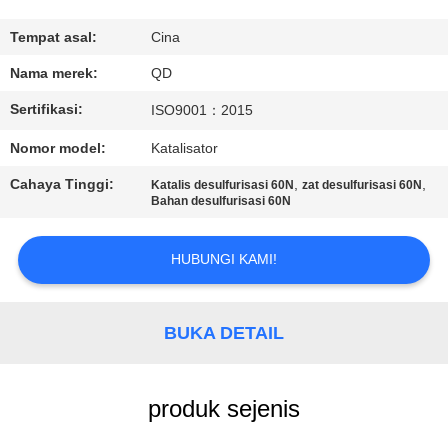
KUALITAS
Tempat asal:
Cina
HUBUNGI
Nama merek:
QD
KAMI
Sertifikasi:
ISO9001：2015
Nomor model:
Katalisator
BERITA
Cahaya Tinggi:
,
,
Katalis desulfurisasi 60N
zat desulfurisasi 60N
Bahan desulfurisasi 60N
KASUS
HUBUNGI KAMI!
SITEMAP
BUKA DETAIL
PRIVACY
POLICY
produk sejenis