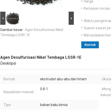
Harga:
Kemasan rincian:
Waktu pengirima
Syarat-syarat p
Gambar besar :
Agen Desulfurisasi Nikel
Tembaga LSSR-1E
Menyediakan ke
Kontak
Agen Desulfurisasi Nikel Tembaga LSSR-1E
Deskripsi
Bentuk:
ekstrudat abu-abu dan hitam
Ukura
0.8-1
Meng
Kepadatan massal:
kekuat
Tipe:
bahan baku kimia