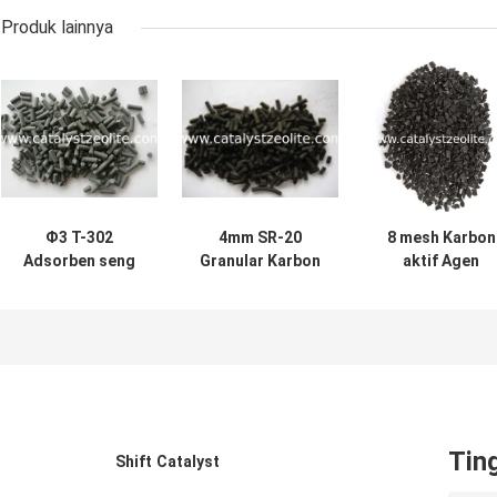
Produk lainnya
Ф3 T-302
4mm SR-20
8 mesh Karbon
Adsorben seng
Granular Karbon
aktif Agen
oksida aktif
Aktif Adsorben
Desulfurisasi
alkali SR-10
Tin
Shift Catalyst