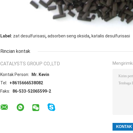
,
,
Label:
zat desulfurisasi
adsorben seng oksida
katalis desulfurisasi
Rincian kontak
CATALYSTS GROUP CO.,LTD
Mengirimk
Kontak Person:
Mr. Kevin
Tel:
+8615666538082
Faks:
86-533-52065599-2