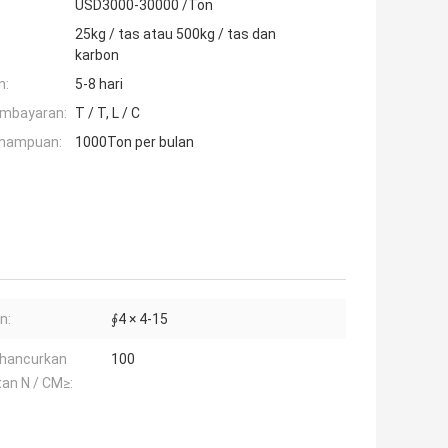
USD3000-30000 /Ton
25kg / tas atau 500kg / tas dan
karbon
n:
5-8 hari
embayaran:
T / T, L / C
mampuan:
1000Ton per bulan
n:
∮4 × 4-15
hancurkan
100
an N / CM≥: