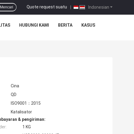
Quote request suatu
|
Indonesian
Mencari
ITAS
HUBUNGI KAMI
BERITA
KASUS
Cina
QD
ISO9001：2015
Katalisator
mbayaran & pengiriman:
der:
1 KG