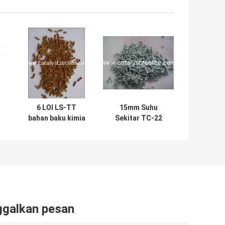
6 LOI LS-TT
15mm Suhu
bahan baku kimia
Sekitar TC-22
Agen
Zinc Oxide
Desulfurisasi
Adsorbent
ggalkan pesan