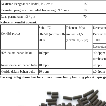
Kekuatan Penghancur Radial, N / cm ≥
180
Kekuatan penghancuran radial berkurang, N / cm ≥
100
Luas permukaan m2 / g ≥
70
Referensi kondisi operasi:
Suhu, ℃
Tekanan, Mpa
Kecepata
Kondisi proses
80-220 (normal 80-
ambient -1,5
Bensin: 1
200)
(normal 0,7-0,8)
1000
kecepatan
H2S dalam bahan baku
100ppm
≤0.5ppm 
terobosa
Arsenida dalam bahan baku
100ppb
≤1ppb
klorida dalam bahan baku
10 ppm
≤0.5ppm
Packing: 40kg drum besi berat bersih innerlining kantong plastik lapis g