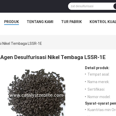
PRODUK
TENTANG KAMI
TUR PABRIK
KONTROL KUAL
si Nikel Tembaga LSSR-1E
Agen Desulfurisasi Nikel Tembaga LSSR-1E
Detail produk:
Tempat asal:
Nama merek:
Sertifikasi:
Nomor model:
Syarat-syarat pe
Kuantitas min Or