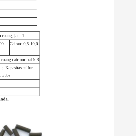
n ruang, jam-1
00-
Cairan: 0,5-10,0
 ruang cair normal 5-8
； Kapasitas sulfur
n: ≥8%
anda.