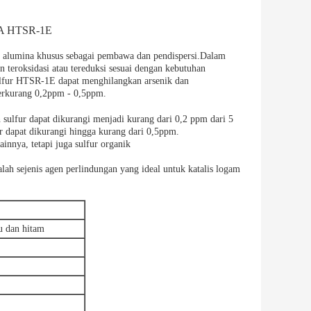
 HTSR-1E
alumina khusus sebagai pembawa dan pendispersi.Dalam
teroksidasi atau tereduksi sesuai dengan kebutuhan
sulfur HTSR-1E dapat menghilangkan arsenik dan
 berkurang 0,2ppm - 0,5ppm.
 sulfur dapat dikurangi menjadi kurang dari 0,2 ppm dari 5
 dapat dikurangi hingga kurang dari 0,5ppm.
innya, tetapi juga sulfur organik
lah sejenis agen perlindungan yang ideal untuk katalis logam
u dan hitam