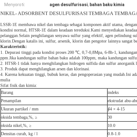
Menyoroti:
agen desulfurisasi
,
bahan baku kimia
NIKEL- ADSORBENT DESULFURISASI TEMBAGA TEMBAGA
LSSR-1E membawa nikel dan tembaga sebagai komponen aktif utama, dengan 
kondisi normal, HTSR-1E dalam keadaan tereduksi.Kami menyediakan keadaan 
pelanggan.Selain penghilangan senyawa sulfur yang efektif, agen pelindung 
klorin.Dengan katalis ini, sulfur, arsenik, klorin dan pengotor lainnya sangat
Karakteristik:
1. Depurasi tinggi.pada kondisi proses 200 ℃, 0,7-0,8Mpa, 6-8h-1, kandungan
ppm.Jika kandungan sulfur bahan baku adalah 100ppm, maka kandungan sulfur
2. HTSR-1 tidak hanya menghilangkan hidrogen sulfida dan sulfur anorganik la
3. Produk dapat menghilangkan arsen dan klorinasi.
4. Karena kekuatan tinggi, bubuk keras, dan pengoperasian yang mudah.Ini ada
mulia
Sifat fisik dan kimia:
Barang
indeks
Penampilan
ekstrudat abu-ab
Ukuran partikel / mm
∮4 × 4-15
oksida tembaga,%, ≥
30
oksida nikel,%, ≥
10.0
Densitas curah, kg / l
0.8-1.0