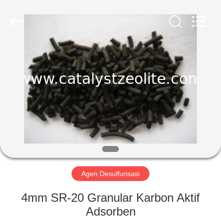
CATALYSTS
GROUP
CO.,LTD.
All
Rights
Reserved.
RUMAH
PRODUK
TENTANG
KAMI
TUR
PABRIK
Agen Desulfurisasi
4mm SR-20 Granular Karbon Aktif
KONTROL
Adsorben