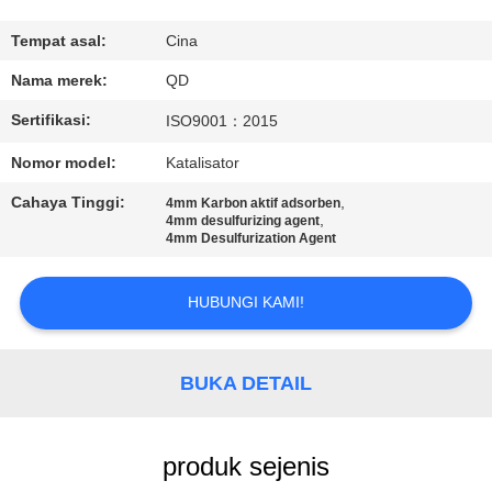
KUALITAS
Tempat asal:
Cina
HUBUNGI
Nama merek:
QD
KAMI
Sertifikasi:
ISO9001：2015
Nomor model:
Katalisator
BERITA
Cahaya Tinggi:
,
4mm Karbon aktif adsorben
,
4mm desulfurizing agent
4mm Desulfurization Agent
KASUS
HUBUNGI KAMI!
SITEMAP
BUKA DETAIL
PRIVACY
POLICY
produk sejenis