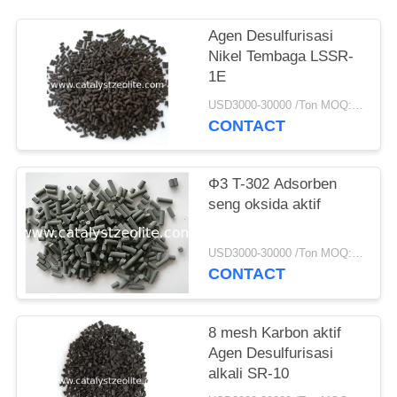
Agen Desulfurisasi
Nikel Tembaga LSSR-
1E
USD3000-30000 /Ton MOQ:1 KG
CONTACT
Ф3 T-302 Adsorben
seng oksida aktif
USD3000-30000 /Ton MOQ:1 KG
CONTACT
8 mesh Karbon aktif
Agen Desulfurisasi
alkali SR-10