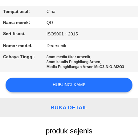
KUALITAS
Tempat asal:
Cina
HUBUNGI
Nama merek:
QD
KAMI
Sertifikasi:
ISO9001：2015
Nomor model:
Dearsenik
BERITA
Cahaya Tinggi:
,
8mm media filter arsenik
,
8mm katalis Penghilang Arsen
Media Penghilangan Arsen MoO3-NiO-Al2O3
KASUS
HUBUNGI KAMI!
SITEMAP
BUKA DETAIL
PRIVACY
POLICY
produk sejenis