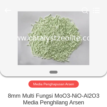
CATALYSTS
GROUP
CO.,LTD.
All
Rights
Reserved.
RUMAH
PRODUK
TENTANG
KAMI
TUR
PABRIK
Media Penghapusan Arsen
8mm Multi Fungsi MoO3-NiO-Al2O3
KONTROL
Media Penghilang Arsen