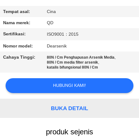
KUALITAS
Tempat asal:
Cina
HUBUNGI
Nama merek:
QD
KAMI
Sertifikasi:
ISO9001：2015
Nomor model:
Dearsenik
BERITA
Cahaya Tinggi:
,
80N / Cm Penghapusan Arsenik Media
,
80N / Cm media filter arsenik
katalis bifungsional 80N / Cm
KASUS
HUBUNGI KAMI!
SITEMAP
BUKA DETAIL
PRIVACY
POLICY
produk sejenis