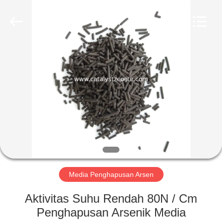
CATALYSTS
GROUP
CO.,LTD.
All
Rights
Reserved.
RUMAH
PRODUK
TENTANG
KAMI
TUR
PABRIK
Media Penghapusan Arsen
Aktivitas Suhu Rendah 80N / Cm
KONTROL
Penghapusan Arsenik Media