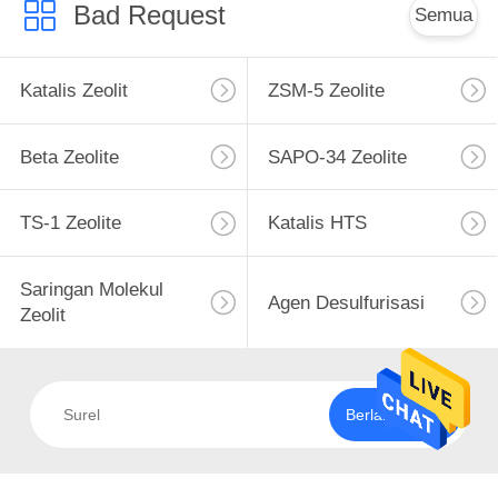
KUALITAS
Bad Request
Semua
HUBUNGI
Katalis Zeolit
ZSM-5 Zeolite
KAMI
Beta Zeolite
SAPO-34 Zeolite
BERITA
TS-1 Zeolite
Katalis HTS
KASUS
Saringan Molekul
Agen Desulfurisasi
Zeolit
SITEMAP
PRIVACY
Berlangganan
POLICY