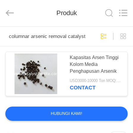
CATALYSTS
GROUP
CO.,LTD.
Produk
All
Rights
Reserved.
RUMAH
columnar arsenic removal catalyst
PRODUK
Kapasitas Arsen Tinggi
Kolom Media
TENTANG
Penghapusan Arsenik
KAMI
USD3000-10000 Ton MOQ:1 KG
CONTACT
TUR
PABRIK
HUBUNGI KAMI!
KONTROL