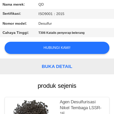
KUALITAS
Nama merek:
QD
Sertifikasi:
ISO9001：2015
HUBUNGI
Nomor model:
Desulfur
KAMI
Cahaya Tinggi:
T306 Katalis penyerap belerang
BERITA
HUBUNGI KAMI!
KASUS
BUKA DETAIL
SITEMAP
produk sejenis
PRIVACY
POLICY
Agen Desulfurisasi
Nikel Tembaga LSSR-
1E