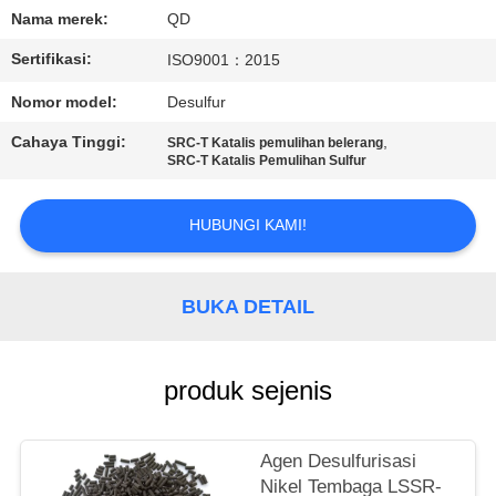
KUALITAS
Nama merek:
QD
Sertifikasi:
ISO9001：2015
HUBUNGI
Nomor model:
Desulfur
KAMI
Cahaya Tinggi:
,
SRC-T Katalis pemulihan belerang
SRC-T Katalis Pemulihan Sulfur
BERITA
HUBUNGI KAMI!
KASUS
BUKA DETAIL
SITEMAP
produk sejenis
PRIVACY
POLICY
Agen Desulfurisasi
Nikel Tembaga LSSR-